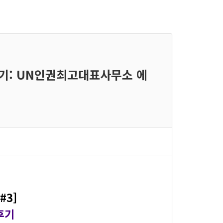
 후기: UN인권최고대표사무소 에
#3]
후기