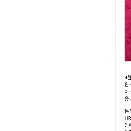
4
원
이
웃
본
HR
임