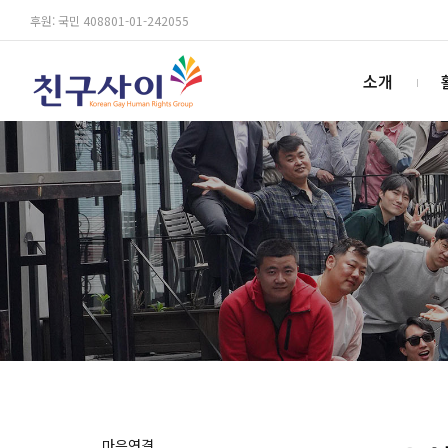
후원: 국민 408801-01-242055
소개
마음연결