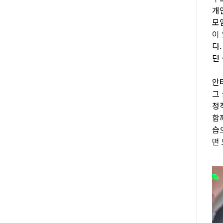
개
모
이
다
던
안
그
정
함
습
떤