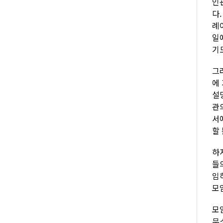
인
다
례
일
기
그
에
설
관
서
할
하
들
임
모
모
무