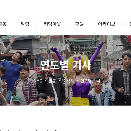
활동
알림
커밍아웃
후원
아카이브
연도별 기사
HOME
활동
소식지
연도별 기사