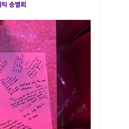
에릭 송별회