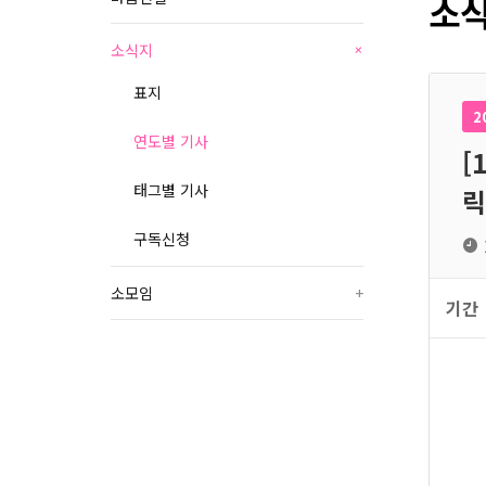
소식
소식지
+
표지
2
연도별 기사
[
태그별 기사
릭
구독신청
소모임
+
기간