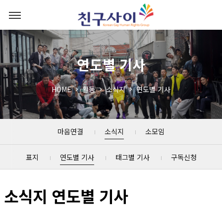
연도별 기사
HOME
활동
소식지
연도별 기사
마음연결
소식지
소모임
표지
연도별 기사
태그별 기사
구독신청
소식지 연도별 기사