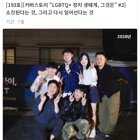
[193호][커버스토리 "LGBTQ+ 정치 생태계, 그것은" #2]
소진된다는 것, 그리고 다시 일어선다는 것
기간 : 7월
2026년