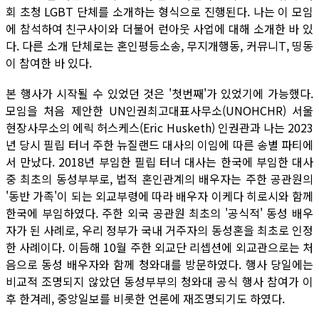
회 초청 LGBT 단체를 소개하는 형식으로 진행된다. 나는 이 모임
에 참석하여 친구사이와 더불어 런아웃 사업에 대해 소개한 바 있
다. 다른 소개 단체로는 혼인평등소송, 무지개행동, 커뮤니T, 띵동
이 참여한 바 있다.
본 행사가 시작될 수 있었던 것은 '첫번째'가 있었기에 가능했다.
모임을 처음 제안한 UN인권최고대표사무소(UNOHCHR) 서울
현장사무소의 에릭 허스케스(Eric Husketh) 인권관과 나는 2023
년 당시 필립 터너 주한 뉴질랜드 대사의 이임에 따른 송별 파티에
서 만났다. 2018년 부임한 필립 터너 대사는 한국에 부임한 대사
중 최초의 동성부부로, 법적 혼인관계의 배우자는 주한 공관원의
'동반 가족'이 되는 외교부령에 따라 배우자 이케다 히로시와 함께
한국에 부임하였다. 주한 외국 공관원 최초의 '공식적' 동성 배우
자가 된 사례로, 우리 정부가 국내 거주자의 동성혼을 최초로 인정
한 사례이다. 이듬해 10월 주한 외교단 리셉션에 외교관으로는 처
음으로 동성 배우자와 함께 청와대를 방문하였다. 행사 당일에는
비교적 조명되지 않았던 동성부부의 청와대 공식 행사 참여가 이
후 한겨레, 중앙일보를 비롯한 언론에 재조명되기도 하였다.