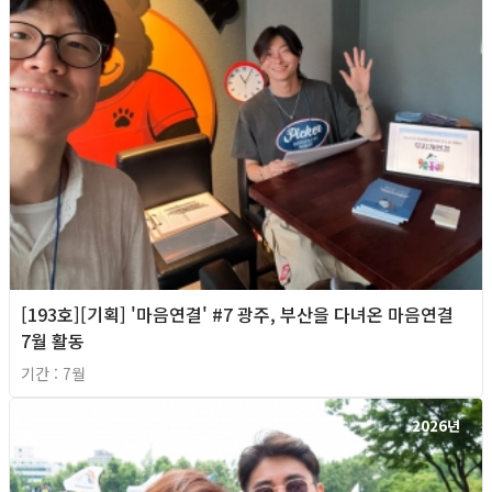
[193호][기획] '마음연결' #7 광주, 부산을 다녀온 마음연결
7월 활동
기간 : 7월
2026년