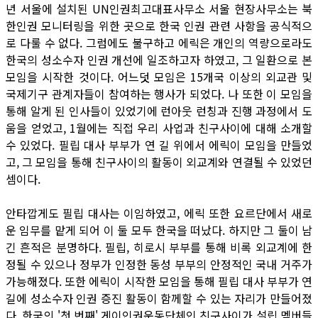
년 서울에 설치된 UN인권최고대표사무소 서울 현장사무소는 북
한인권 모니터링을 위한 곳으로 한국 인권 관련 사항을 공식적으
로 다룰 수 없다. 그럼에도 불구하고 에릭은 개인의 역량으로라도
한국의 성소수자 인권 개선에 일조하고자 하였고, 그 일환으로 본
모임을 시작한 것이다. 어느덧 모임은 15개국 이상의 외교관 및
국제기구 관계자들이 참여하는 행사가 되었다. 나 또한 이 모임을
통해 알게 된 인사들이 있었기에 런아웃 런칭과 진행 과정에서 도
움을 얻었고, 1월에는 직접 우리 사업과 친구사이에 대해 소개할
수 있었다. 필립 대사 부부가 연 길 위에서 에릭이 모임을 만들었
고, 그 모임을 통해 친구사이의 활동이 외교계와 연결될 수 있었던
셈이다.
안타깝게도 필립 대사는 이임하였고, 에릭 또한 요르단에서 새로
운 임무를 맡게 되어 이 둘 모두 한국을 떠났다. 하지만 그 둘이 남
긴 흔적은 분명하다. 필립, 히로시 부부를 통해 비록 외교계에 한
정될 수 있으나 정부가 인정한 동성 부부의 안정적인 국내 거주가
가능해졌다. 또한 에릭이 시작한 모임을 통해 필립 대사 부부가 연
길에 성소수자 인권 증진 활동이 함께할 수 있는 자리가 만들어졌
다. 한국의 '첫 번째' 게이인권운동단체인 친구사이가 설립 멤버들