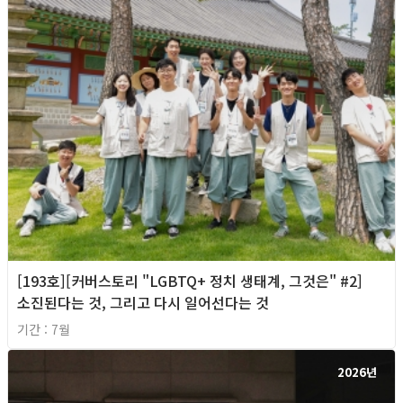
[193호][커버스토리 "LGBTQ+ 정치 생태계, 그것은" #2]
소진된다는 것, 그리고 다시 일어선다는 것
기간 : 7월
2026년