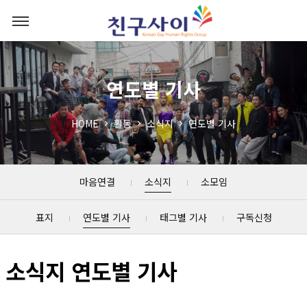
연도별 기사
HOME
활동
소식지
연도별 기사
마음연결
소식지
소모임
표지
연도별 기사
태그별 기사
구독신청
소식지 연도별 기사