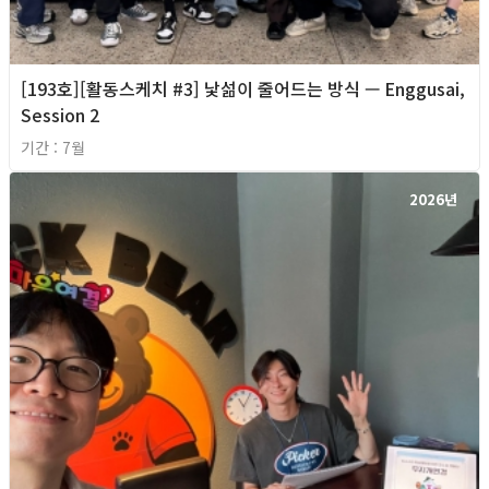
[193호][활동스케치 #3] 낯섦이 줄어드는 방식 — Enggusai,
Session 2
기간 : 7월
2026년