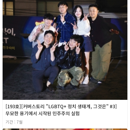
[193호][커버스토리 "LGBTQ+ 정치 생태계, 그것은" #3]
무모한 용기에서 시작된 민주주의 실험
기간 : 7월