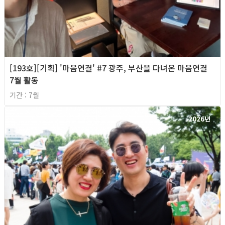
[193호][기획] '마음연결' #7 광주, 부산을 다녀온 마음연결
7월 활동
기간 : 7월
2026년