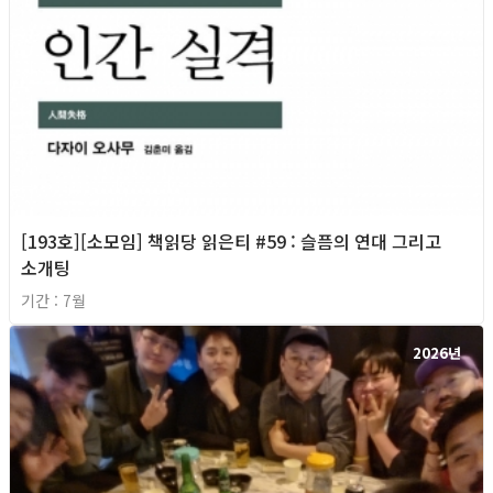
[193호][소모임] 책읽당 읽은티 #59 : 슬픔의 연대 그리고
소개팅
기간 : 7월
2026년