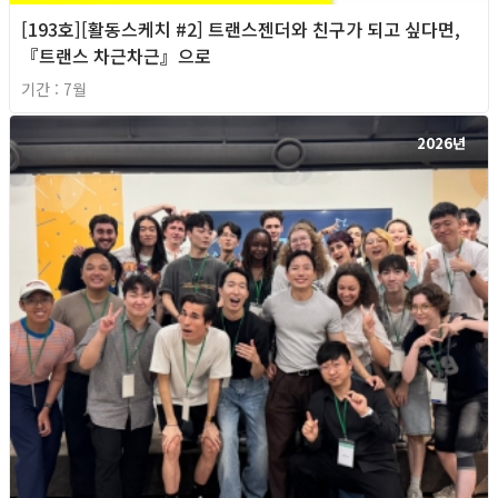
[193호][활동스케치 #2] 트랜스젠더와 친구가 되고 싶다면,
『트랜스 차근차근』으로
기간 : 7월
2026년