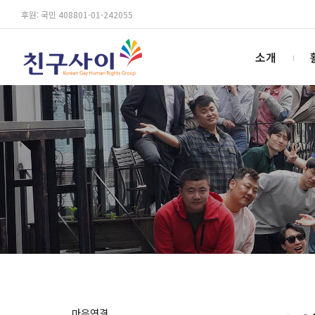
후원: 국민 408801-01-242055
소개
마음연결