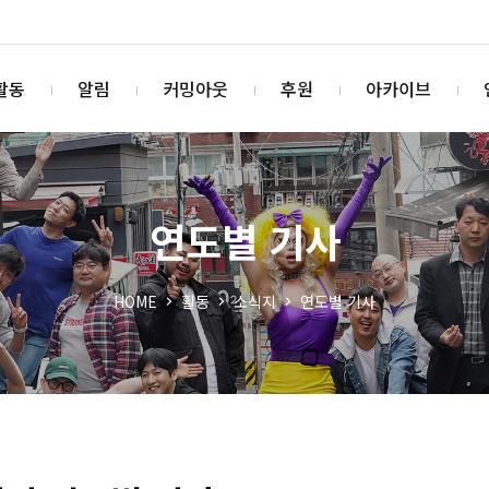
활동
알림
커밍아웃
후원
아카이브
연도별 기사
HOME
활동
소식지
연도별 기사