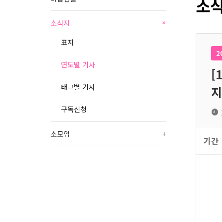
소식
소식지
+
표지
2
연도별 기사
[
태그별 기사
지
구독신청
소모임
+
기간