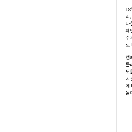
1
리
나
페
수
로
캠
돌려
도
시
에
음