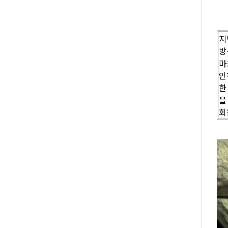
지
방
마
인
한
을
회