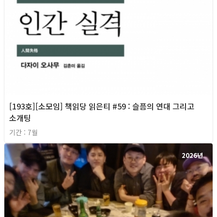
[193호][소모임] 책읽당 읽은티 #59 : 슬픔의 연대 그리고
소개팅
기간 : 7월
2026년