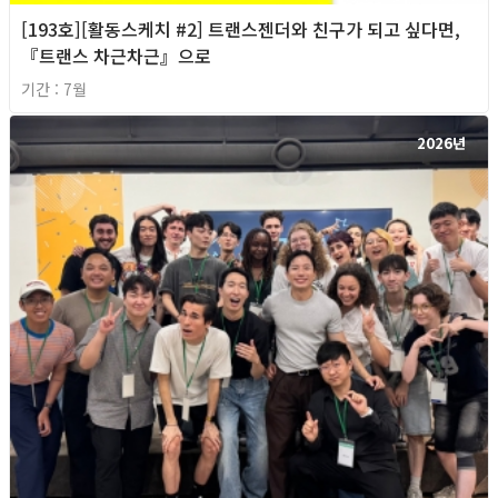
[193호][활동스케치 #2] 트랜스젠더와 친구가 되고 싶다면,
『트랜스 차근차근』으로
기간 : 7월
2026년