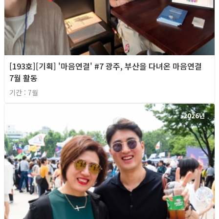
[193호][기획] '마음연결' #7 광주, 부산을 다녀온 마음연결
7월 활동
기간 : 7월
2026년