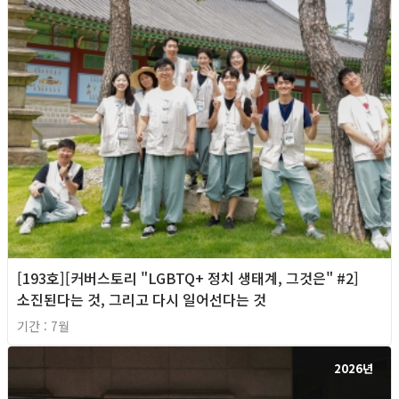
[193호][커버스토리 "LGBTQ+ 정치 생태계, 그것은" #2]
소진된다는 것, 그리고 다시 일어선다는 것
기간 : 7월
2026년