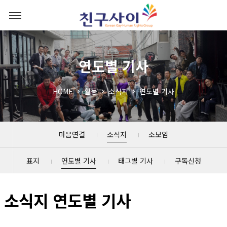
연도별 기사
HOME
활동
소식지
연도별 기사
마음연결
소식지
소모임
표지
연도별 기사
태그별 기사
구독신청
소식지 연도별 기사