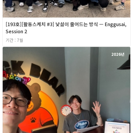
[193호][활동스케치 #3] 낯섦이 줄어드는 방식 — Enggusai,
Session 2
기간 : 7월
2026년