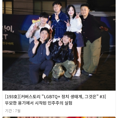
[193호][커버스토리 "LGBTQ+ 정치 생태계, 그것은" #3]
무모한 용기에서 시작된 민주주의 실험
기간 : 7월