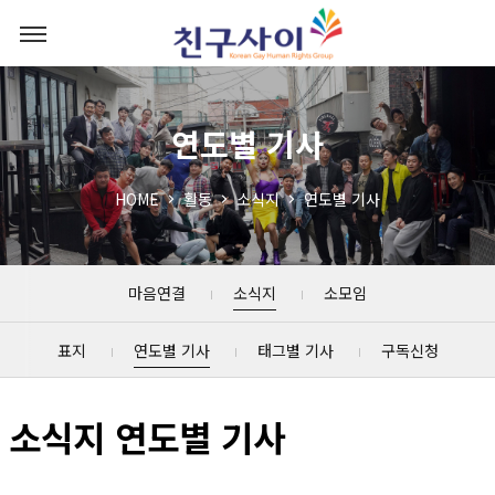
연도별 기사
HOME
활동
소식지
연도별 기사
마음연결
소식지
소모임
표지
연도별 기사
태그별 기사
구독신청
소식지 연도별 기사