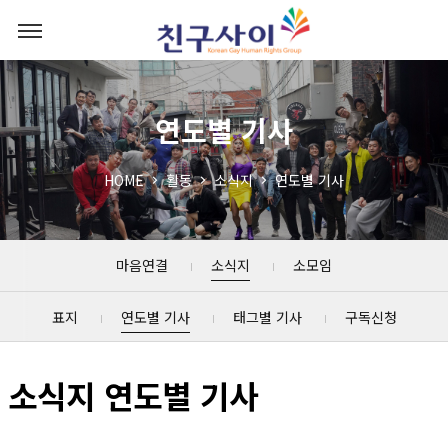
연도별 기사
HOME
활동
소식지
연도별 기사
마음연결
소식지
소모임
표지
연도별 기사
태그별 기사
구독신청
소식지 연도별 기사