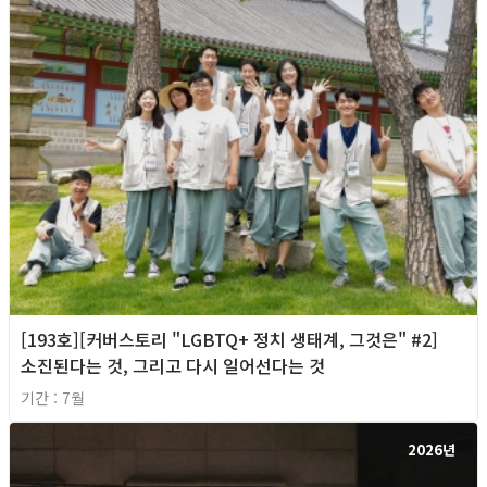
[193호][커버스토리 "LGBTQ+ 정치 생태계, 그것은" #2]
소진된다는 것, 그리고 다시 일어선다는 것
기간 : 7월
2026년