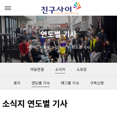
연도별 기사
HOME
활동
소식지
연도별 기사
마음연결
소식지
소모임
표지
연도별 기사
태그별 기사
구독신청
소식지 연도별 기사