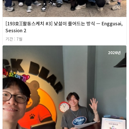
[193호][활동스케치 #3] 낯섦이 줄어드는 방식 — Enggusai,
Session 2
기간 : 7월
2026년