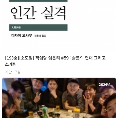
[193호][소모임] 책읽당 읽은티 #59 : 슬픔의 연대 그리고
소개팅
기간 : 7월
2026년