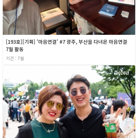
[193호][기획] '마음연결' #7 광주, 부산을 다녀온 마음연결
7월 활동
기간 : 7월
2026년