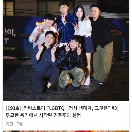
[193호][커버스토리 "LGBTQ+ 정치 생태계, 그것은" #3]
무모한 용기에서 시작된 민주주의 실험
기간 : 7월