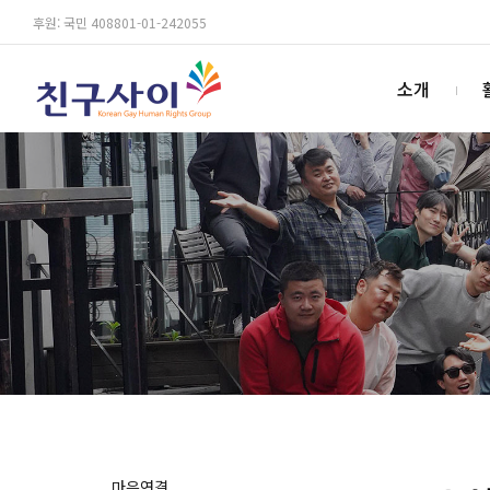
후원: 국민 408801-01-242055
소개
마음연결