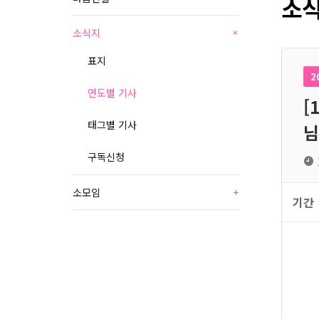
소식
소식지
+
표지
2
연도별 기사
[
태그별 기사
님
구독신청
소모임
+
기간