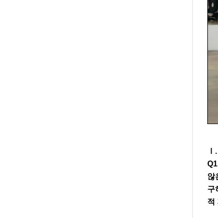
Ⅰ
Q1
않
구
적