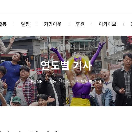
활동
알림
커밍아웃
후원
아카이브
연도별 기사
HOME
활동
소식지
연도별 기사