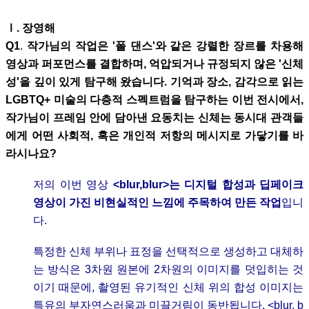
Ⅰ
. 장영해
Q1
.
작가님의 작업은 '폴 댄스'와 같은 강렬한 장르를 차용해
영상과 퍼포먼스를 결합하며, 억압되거나 규정되지 않은 '신체
성'을 깊이 있게 탐구해 왔습니다. 기억과 장소, 감각으로 읽는
LGBTQ+ 미술의 다층적 스펙트럼을 탐구하는 이번 전시에서,
작가님이 프레임 안에 담아낸 요동치는 신체는 동시대 관객들
에게 어떤 사회적, 혹은 개인적 저항의 메시지로 가닿기를 바
라시나요?
저의 이번 영상
<blur,blur>는 디지털 합성과 딥페이크
영상이 가진 비현실적인 느낌에 주목하여 만든 작업
입니
다.
특정한 신체 부위나 표정을 선택적으로 생성하고 대체하
는 방식은 3차원 원본에 2차원의 이미지를 덧입히는 것
이기 때문에, 촬영된 유기적인 신체 위의 합성 이미지는
특유의 부자연스러움과 미끌거림이 동반됩니다. <blur, b