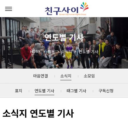
연도별 기사
HOME
활동
소식지
연도별 기사
마음연결
소식지
소모임
표지
연도별 기사
태그별 기사
구독신청
소식지 연도별 기사