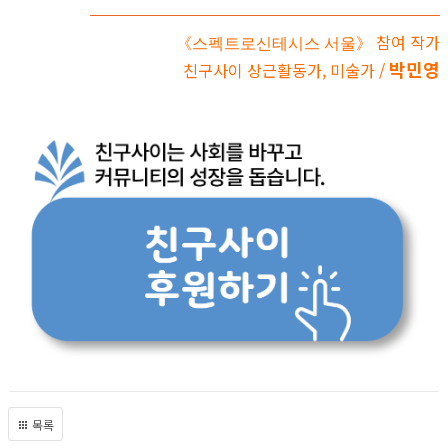
참여 작가
《스펙트로신테시스 서울》
박민영
친구사이 상근활동가, 미술가 /
목록