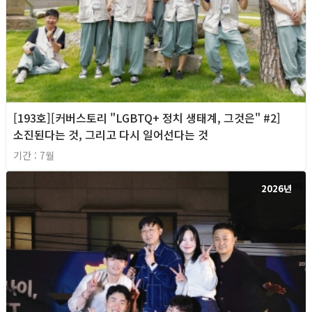
[193호][커버스토리 "LGBTQ+ 정치 생태계, 그것은" #2]
소진된다는 것, 그리고 다시 일어선다는 것
기간 : 7월
2026년