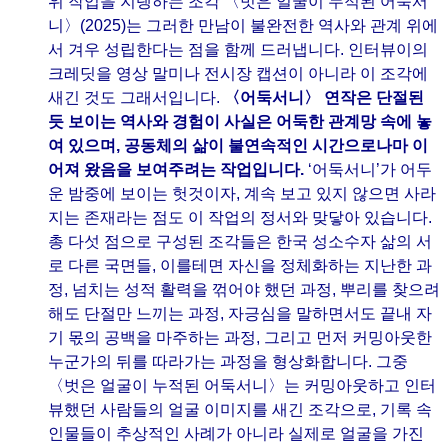
위 작업을 지탱하는 조각 〈벗은 얼굴이 누적된 어둑서
니〉(2025)는 그러한 만남이 불완전한 역사와 관계 위에
서 겨우 성립한다는 점을 함께 드러냅니다. 인터뷰이의
크레딧을 영상 말미나 전시장 캡션이 아니라 이 조각에
새긴 것도 그래서입니다.
〈어둑서니〉 연작은 단절된
듯 보이는 역사와 경험이 사실은 어둑한 관계망 속에 놓
여 있으며, 공동체의 삶이 불연속적인 시간으로나마 이
어져 왔음을 보여주려는 작업입니다.
‘어둑서니’가 어두
운 밤중에 보이는 헛것이자, 계속 보고 있지 않으면 사라
지는 존재라는 점도 이 작업의 정서와 맞닿아 있습니다.
총 다섯 점으로 구성된 조각들은 한국 성소수자 삶의 서
로 다른 국면들, 이를테면 자신을 정체화하는 지난한 과
정, 넘치는 성적 활력을 꺾어야 했던 과정, 뿌리를 찾으려
해도 단절만 느끼는 과정, 자긍심을 말하면서도 끝내 자
기 몫의 공백을 마주하는 과정, 그리고 먼저 커밍아웃한
누군가의 뒤를 따라가는 과정을 형상화합니다. 그중
〈벗은 얼굴이 누적된 어둑서니〉는 커밍아웃하고 인터
뷰했던 사람들의 얼굴 이미지를 새긴 조각으로, 기록 속
인물들이 추상적인 사례가 아니라 실제로 얼굴을 가진