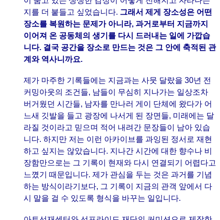
이 품고 있는 생생한 감정이 어떻게 전해지고 자라나는
지를 더 붙들고 싶었습니다.
그래서 제게 장소성은 어떤
장소를 복원하는 문제가 아니라, 과거로부터 지금까지
이어져 온 공동체의 생기를 다시 드러내는 일에 가깝습
니다. 결국 공간을 장소로 만드는 것은 그 안에 축적된 관
계와 역사니까요.
제가 마주한 기록들에는 지금과는 사뭇 달랐을 30년 전
커밍아웃의 조건들, 남들이 무심히 지나가는 일상조차
버거웠던 시간들, 남자를 만나러 게이 단체에 왔다가 어
느새 깃발을 들고 광장에 나서게 된 장면들, 미래에는 달
라질 것이라고 믿으며 적어 내려간 문장들이 남아 있습
니다. 하지만 저는 이런 아카이브를 과잉된 정서로 재현
하고 싶지는 않았습니다. 지나간 시간에 대한 향수나 비
장함만으로는 그 기록이 현재와 다시 연결되기 어렵다고
느꼈기 때문입니다. 제가 관심을 두는 것은 과거를 기념
하는 방식이라기보다, 그 기록이 지금의 관객 앞에서 다
시 말을 걸 수 있도록 형식을 바꾸는 일입니다.
아트선재센터와 선프라이드 재단의 커미션으로 제작한