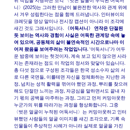
위 작업을 지탱하는 조각 〈벗은 얼굴이 누적된 어둑서
니〉(2025)는 그러한 만남이 불완전한 역사와 관계 위에
서 겨우 성립한다는 점을 함께 드러냅니다. 인터뷰이의
크레딧을 영상 말미나 전시장 캡션이 아니라 이 조각에
새긴 것도 그래서입니다.
〈어둑서니〉 연작은 단절된
듯 보이는 역사와 경험이 사실은 어둑한 관계망 속에 놓
여 있으며, 공동체의 삶이 불연속적인 시간으로나마 이
어져 왔음을 보여주려는 작업입니다.
‘어둑서니’가 어두
운 밤중에 보이는 헛것이자, 계속 보고 있지 않으면 사라
지는 존재라는 점도 이 작업의 정서와 맞닿아 있습니다.
총 다섯 점으로 구성된 조각들은 한국 성소수자 삶의 서
로 다른 국면들, 이를테면 자신을 정체화하는 지난한 과
정, 넘치는 성적 활력을 꺾어야 했던 과정, 뿌리를 찾으려
해도 단절만 느끼는 과정, 자긍심을 말하면서도 끝내 자
기 몫의 공백을 마주하는 과정, 그리고 먼저 커밍아웃한
누군가의 뒤를 따라가는 과정을 형상화합니다. 그중
〈벗은 얼굴이 누적된 어둑서니〉는 커밍아웃하고 인터
뷰했던 사람들의 얼굴 이미지를 새긴 조각으로, 기록 속
인물들이 추상적인 사례가 아니라 실제로 얼굴을 가진