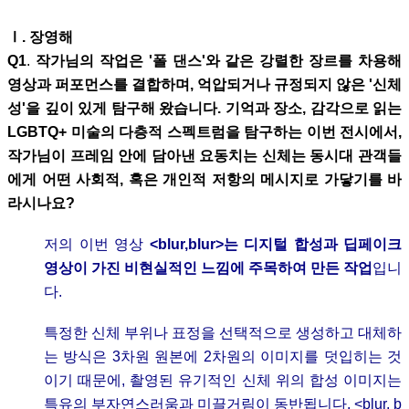
Ⅰ
. 장영해
Q1
.
작가님의 작업은 '폴 댄스'와 같은 강렬한 장르를 차용해
영상과 퍼포먼스를 결합하며, 억압되거나 규정되지 않은 '신체
성'을 깊이 있게 탐구해 왔습니다. 기억과 장소, 감각으로 읽는
LGBTQ+ 미술의 다층적 스펙트럼을 탐구하는 이번 전시에서,
작가님이 프레임 안에 담아낸 요동치는 신체는 동시대 관객들
에게 어떤 사회적, 혹은 개인적 저항의 메시지로 가닿기를 바
라시나요?
저의 이번 영상
<blur,blur>는 디지털 합성과 딥페이크
영상이 가진 비현실적인 느낌에 주목하여 만든 작업
입니
다.
특정한 신체 부위나 표정을 선택적으로 생성하고 대체하
는 방식은 3차원 원본에 2차원의 이미지를 덧입히는 것
이기 때문에, 촬영된 유기적인 신체 위의 합성 이미지는
특유의 부자연스러움과 미끌거림이 동반됩니다. <blur, b