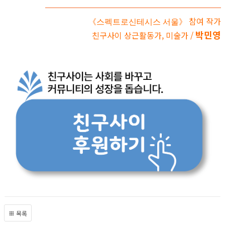
참여 작가
《스펙트로신테시스 서울》
박민영
친구사이 상근활동가, 미술가 /
목록