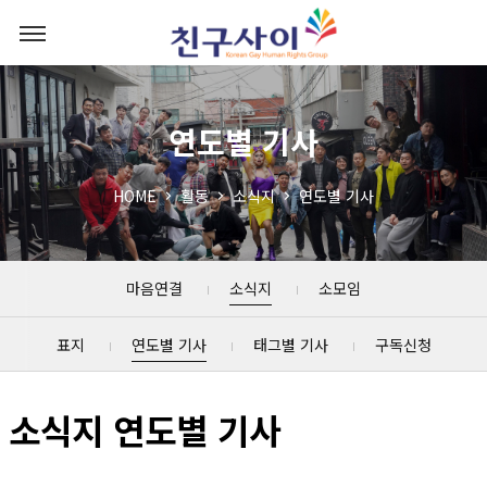
연도별 기사
HOME
활동
소식지
연도별 기사
마음연결
소식지
소모임
표지
연도별 기사
태그별 기사
구독신청
소식지 연도별 기사