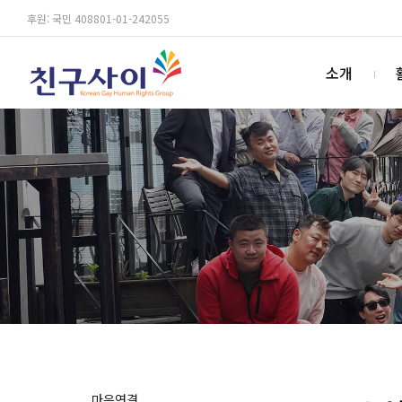
후원: 국민 408801-01-242055
소개
마음연결