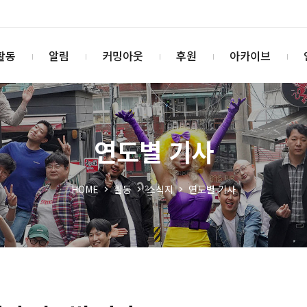
활동
알림
커밍아웃
후원
아카이브
연도별 기사
HOME
활동
소식지
연도별 기사