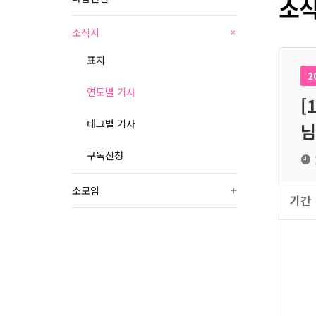
소식
소식지
+
표지
2
연도별 기사
[
태그별 기사
님
구독신청
소모임
+
기간