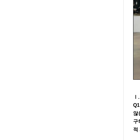
Ⅰ
Q1
않
구
적