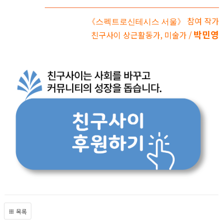
참여 작가
《스펙트로신테시스 서울》
박민영
친구사이 상근활동가, 미술가 /
목록