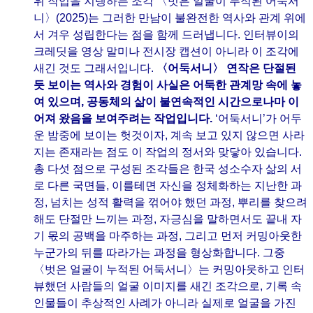
위 작업을 지탱하는 조각 〈벗은 얼굴이 누적된 어둑서
니〉(2025)는 그러한 만남이 불완전한 역사와 관계 위에
서 겨우 성립한다는 점을 함께 드러냅니다. 인터뷰이의
크레딧을 영상 말미나 전시장 캡션이 아니라 이 조각에
새긴 것도 그래서입니다.
〈어둑서니〉 연작은 단절된
듯 보이는 역사와 경험이 사실은 어둑한 관계망 속에 놓
여 있으며, 공동체의 삶이 불연속적인 시간으로나마 이
어져 왔음을 보여주려는 작업입니다.
‘어둑서니’가 어두
운 밤중에 보이는 헛것이자, 계속 보고 있지 않으면 사라
지는 존재라는 점도 이 작업의 정서와 맞닿아 있습니다.
총 다섯 점으로 구성된 조각들은 한국 성소수자 삶의 서
로 다른 국면들, 이를테면 자신을 정체화하는 지난한 과
정, 넘치는 성적 활력을 꺾어야 했던 과정, 뿌리를 찾으려
해도 단절만 느끼는 과정, 자긍심을 말하면서도 끝내 자
기 몫의 공백을 마주하는 과정, 그리고 먼저 커밍아웃한
누군가의 뒤를 따라가는 과정을 형상화합니다. 그중
〈벗은 얼굴이 누적된 어둑서니〉는 커밍아웃하고 인터
뷰했던 사람들의 얼굴 이미지를 새긴 조각으로, 기록 속
인물들이 추상적인 사례가 아니라 실제로 얼굴을 가진