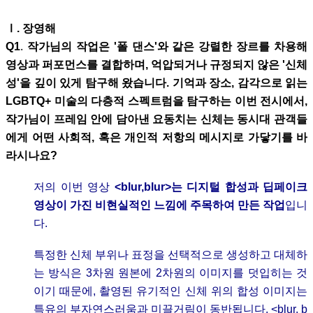
Ⅰ
. 장영해
Q1
.
작가님의 작업은 '폴 댄스'와 같은 강렬한 장르를 차용해
영상과 퍼포먼스를 결합하며, 억압되거나 규정되지 않은 '신체
성'을 깊이 있게 탐구해 왔습니다. 기억과 장소, 감각으로 읽는
LGBTQ+ 미술의 다층적 스펙트럼을 탐구하는 이번 전시에서,
작가님이 프레임 안에 담아낸 요동치는 신체는 동시대 관객들
에게 어떤 사회적, 혹은 개인적 저항의 메시지로 가닿기를 바
라시나요?
저의 이번 영상
<blur,blur>는 디지털 합성과 딥페이크
영상이 가진 비현실적인 느낌에 주목하여 만든 작업
입니
다.
특정한 신체 부위나 표정을 선택적으로 생성하고 대체하
는 방식은 3차원 원본에 2차원의 이미지를 덧입히는 것
이기 때문에, 촬영된 유기적인 신체 위의 합성 이미지는
특유의 부자연스러움과 미끌거림이 동반됩니다. <blur, b