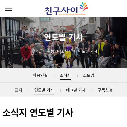
연도별 기사
HOME
활동
소식지
연도별 기사
마음연결
소식지
소모임
표지
연도별 기사
태그별 기사
구독신청
소식지 연도별 기사