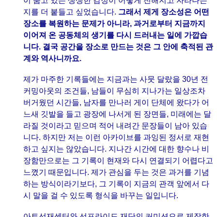
이 품고 있는 생생한 감정이 어떻게 전해지고 자라나는
지를 더 붙들고 싶었습니다.
그래서 제게 장소성은 어떤
장소를 복원하는 문제가 아니라, 과거로부터 지금까지
이어져 온 공동체의 생기를 다시 드러내는 일에 가깝습
니다. 결국 공간을 장소로 만드는 것은 그 안에 축적된 관
계와 역사니까요.
제가 마주한 기록들에는 지금과는 사뭇 달랐을 30년 전
커밍아웃의 조건들, 남들이 무심히 지나가는 일상조차
버거웠던 시간들, 남자를 만나러 게이 단체에 왔다가 어
느새 깃발을 들고 광장에 나서게 된 장면들, 미래에는 달
라질 것이라고 믿으며 적어 내려간 문장들이 남아 있습
니다. 하지만 저는 이런 아카이브를 과잉된 정서로 재현
하고 싶지는 않았습니다. 지나간 시간에 대한 향수나 비
장함만으로는 그 기록이 현재와 다시 연결되기 어렵다고
느꼈기 때문입니다. 제가 관심을 두는 것은 과거를 기념
하는 방식이라기보다, 그 기록이 지금의 관객 앞에서 다
시 말을 걸 수 있도록 형식을 바꾸는 일입니다.
아트선재센터와 선프라이드 재단의 커미션으로 제작한