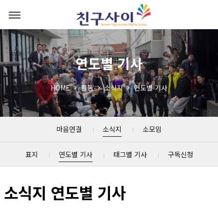
연도별 기사
HOME
활동
소식지
연도별 기사
마음연결
소식지
소모임
표지
연도별 기사
태그별 기사
구독신청
소식지 연도별 기사