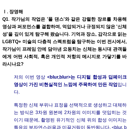
Ⅰ
. 장영해
Q1
.
작가님의 작업은 '폴 댄스'와 같은 강렬한 장르를 차용해
영상과 퍼포먼스를 결합하며, 억압되거나 규정되지 않은 '신체
성'을 깊이 있게 탐구해 왔습니다. 기억과 장소, 감각으로 읽는
LGBTQ+ 미술의 다층적 스펙트럼을 탐구하는 이번 전시에서,
작가님이 프레임 안에 담아낸 요동치는 신체는 동시대 관객들
에게 어떤 사회적, 혹은 개인적 저항의 메시지로 가닿기를 바
라시나요?
저의 이번 영상
<blur,blur>는 디지털 합성과 딥페이크
영상이 가진 비현실적인 느낌에 주목하여 만든 작업
입니
다.
특정한 신체 부위나 표정을 선택적으로 생성하고 대체하
는 방식은 3차원 원본에 2차원의 이미지를 덧입히는 것
이기 때문에, 촬영된 유기적인 신체 위의 합성 이미지는
특유의 부자연스러움과 미끌거림이 동반됩니다. <blur, b