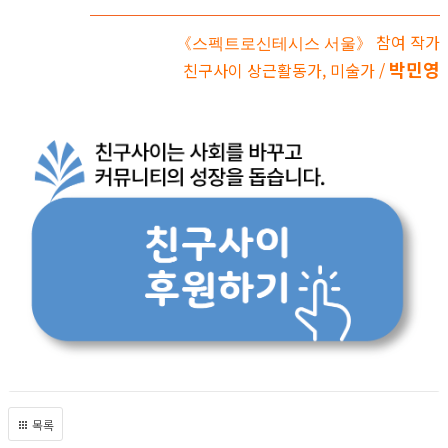
참여 작가
《스펙트로신테시스 서울》
박민영
친구사이 상근활동가, 미술가 /
목록