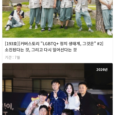
[193호][커버스토리 "LGBTQ+ 정치 생태계, 그것은" #2]
소진된다는 것, 그리고 다시 일어선다는 것
기간 : 7월
2026년