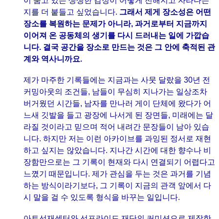
이 품고 있는 생생한 감정이 어떻게 전해지고 자라나는
지를 더 붙들고 싶었습니다.
그래서 제게 장소성은 어떤
장소를 복원하는 문제가 아니라, 과거로부터 지금까지
이어져 온 공동체의 생기를 다시 드러내는 일에 가깝습
니다. 결국 공간을 장소로 만드는 것은 그 안에 축적된 관
계와 역사니까요.
제가 마주한 기록들에는 지금과는 사뭇 달랐을 30년 전
커밍아웃의 조건들, 남들이 무심히 지나가는 일상조차
버거웠던 시간들, 남자를 만나러 게이 단체에 왔다가 어
느새 깃발을 들고 광장에 나서게 된 장면들, 미래에는 달
라질 것이라고 믿으며 적어 내려간 문장들이 남아 있습
니다. 하지만 저는 이런 아카이브를 과잉된 정서로 재현
하고 싶지는 않았습니다. 지나간 시간에 대한 향수나 비
장함만으로는 그 기록이 현재와 다시 연결되기 어렵다고
느꼈기 때문입니다. 제가 관심을 두는 것은 과거를 기념
하는 방식이라기보다, 그 기록이 지금의 관객 앞에서 다
시 말을 걸 수 있도록 형식을 바꾸는 일입니다.
아트선재센터와 선프라이드 재단의 커미션으로 제작한