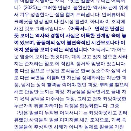
위 작업을 지탱하는 조각 〈벗은 얼굴이 누적된 어둑서
니〉(2025)는 그러한 만남이 불완전한 역사와 관계 위에
서 겨우 성립한다는 점을 함께 드러냅니다. 인터뷰이의
크레딧을 영상 말미나 전시장 캡션이 아니라 이 조각에
새긴 것도 그래서입니다.
〈어둑서니〉 연작은 단절된
듯 보이는 역사와 경험이 사실은 어둑한 관계망 속에 놓
여 있으며, 공동체의 삶이 불연속적인 시간으로나마 이
어져 왔음을 보여주려는 작업입니다.
‘어둑서니’가 어두
운 밤중에 보이는 헛것이자, 계속 보고 있지 않으면 사라
지는 존재라는 점도 이 작업의 정서와 맞닿아 있습니다.
총 다섯 점으로 구성된 조각들은 한국 성소수자 삶의 서
로 다른 국면들, 이를테면 자신을 정체화하는 지난한 과
정, 넘치는 성적 활력을 꺾어야 했던 과정, 뿌리를 찾으려
해도 단절만 느끼는 과정, 자긍심을 말하면서도 끝내 자
기 몫의 공백을 마주하는 과정, 그리고 먼저 커밍아웃한
누군가의 뒤를 따라가는 과정을 형상화합니다. 그중
〈벗은 얼굴이 누적된 어둑서니〉는 커밍아웃하고 인터
뷰했던 사람들의 얼굴 이미지를 새긴 조각으로, 기록 속
인물들이 추상적인 사례가 아니라 실제로 얼굴을 가진