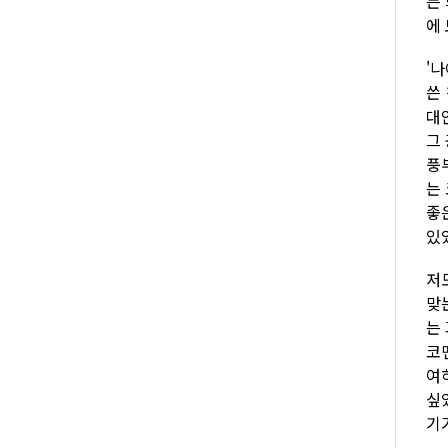
든
에
'
쓴
대
그
풍
는
좋
있
저
맞
는
코
여
싶
기