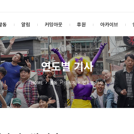
활동
알림
커밍아웃
후원
아카이브
연도별 기사
HOME
활동
소식지
연도별 기사