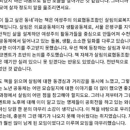
 되겠지 하는 마음으로 일단 오늘을 살아가는 것 같습니다. 그러니까
 모여 살자 정도의 말을 읊조리면서요.
나이 들고 싶은 동네'라는 책은 여성주의 의료협동조합인 살림의료복
 책입니다. 살림은 의료공동체이자 생활공동체로, 서울 은평구를 지역
안적인 삶을 설계하던 여성주의 활동가들을 중심으로 만들어져 수천
 공동체에서 일어나고 있는 돌봄, 생활, 소소한 일화를 다루고 있습니
부한 이야기를 주고받지 못했습니다. 우선 책에 등장하는 살림과 우리
 코멘트가 초반의 논의를 주도했습니다. 책 자체가 살림의료협동조합의
은 얘기만 실려 있으니 못 믿겠다는 반응도 있었습니다. 전반적으로
었던 것 같습니다.
도 책을 읽으며 살림에 대한 동경심과 거리감을 동시에 느꼈고, 그
는 노년 공동체는 어떤 모습일지에 대한 이야기를 더 많이 했으면 
 과정에서 살림의 어떤 점을 참고해야 할지도요. 그러나 저부터가 그
멘트와 노후에 대해 이미 알고 있는 명제들이 공회전을 하고 있는 와
하신 당원 한 분의 마무리 소감이 생각납니다. 이 책을 바탕으로 우
었는데, 충분히 그런 얘기가 나오지 못해 아쉬웠다는 취지였습니다. 
가 훨씬 많이 남게 된 모임이었다고 미루며 모임을 마무리했습니다.