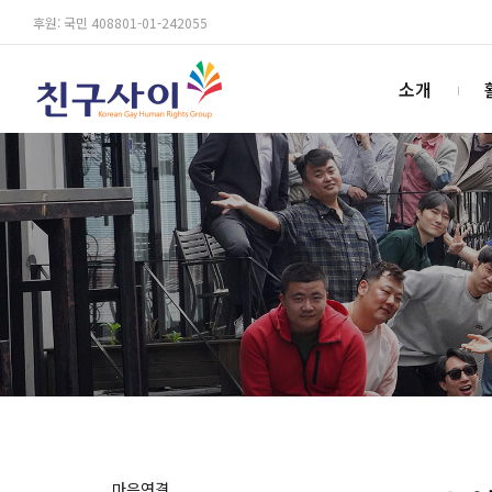
후원: 국민 408801-01-242055
소개
마음연결