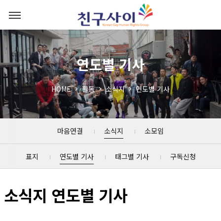
연도별 기사
HOME
활동
소식지
연도별 기사
마음연결
소식지
소모임
표지
연도별 기사
태그별 기사
구독신청
소식지 연도별 기사