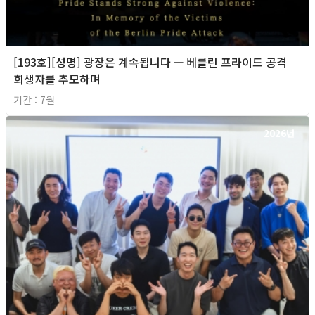
[193호][성명] 광장은 계속됩니다 — 베를린 프라이드 공격
희생자를 추모하며
기간 : 7월
2026년