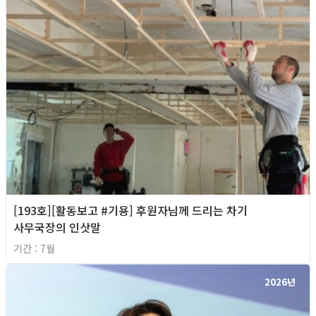
[193호][활동보고 #기용] 후원자님께 드리는 차기
사무국장의 인삿말
기간 : 7월
2026년