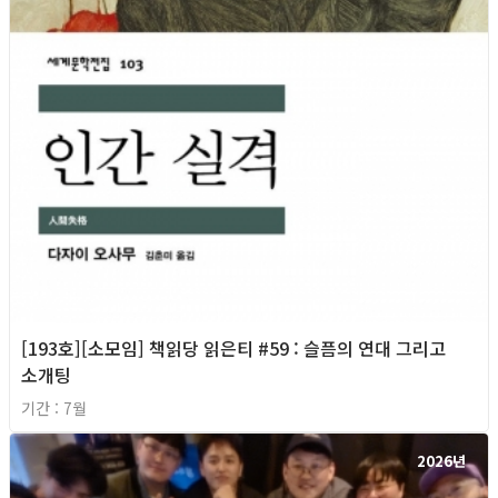
[193호][소모임] 책읽당 읽은티 #59 : 슬픔의 연대 그리고
소개팅
기간 : 7월
2026년