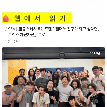
[193호][활동스케치 #2] 트랜스젠더와 친구가 되고 싶다면,
『트랜스 차근차근』으로
기간 : 7월
2026년