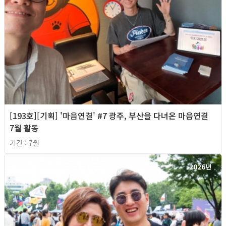
[193호][기획] '마음연결' #7 광주, 부산을 다녀온 마음연결
7월 활동
기간 : 7월
2026년