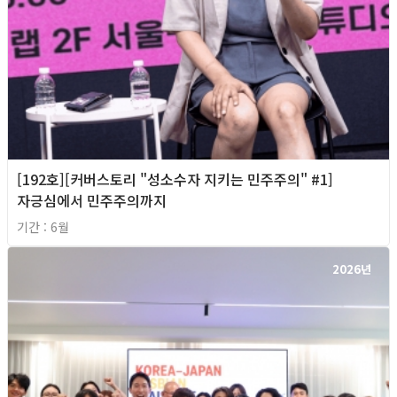
[192호][커버스토리 "성소수자 지키는 민주주의" #1]
자긍심에서 민주주의까지
기간 : 6월
2026년