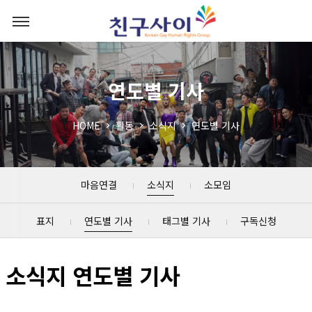
연도별 기사
HOME
활동
소식지
연도별 기사
마음연결
소식지
소모임
표지
연도별 기사
태그별 기사
구독신청
소식지 연도별 기사