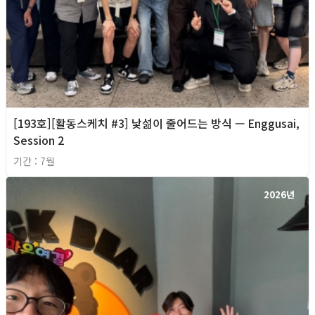
[193호][활동스케치 #3] 낯섦이 줄어드는 방식 — Enggusai,
Session 2
기간 : 7월
2026년