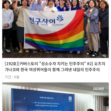
[192호][커버스토리 "성소수자 지키는 민주주의" #2] 오츠지
가나코와 한국 여성퀴어들이 함께 그려낸 내일의 민주주의
기간 : 6월
2026년