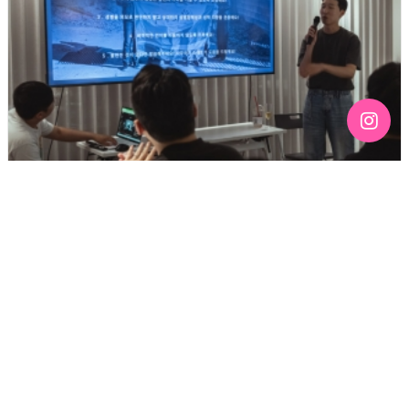
[192호][커버스토리 "성소수자 지키는 민주주의" #3] 함께
만들어가는 게이 커뮤니티를 상상하기
기간 : 6월
2026년