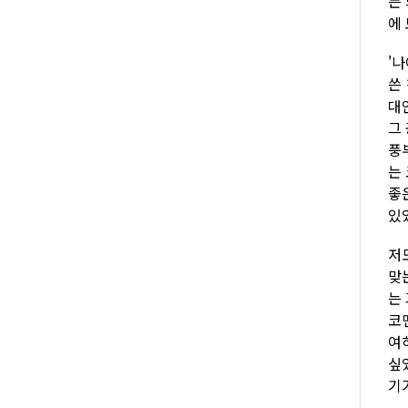
든
에
'
쓴
대
그
풍
는
좋
있
저
맞
는
코
여
싶
기