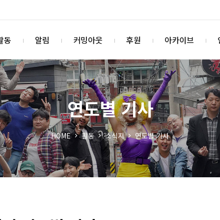
활동
알림
커밍아웃
후원
아카이브
연도별 기사
HOME
활동
소식지
연도별 기사