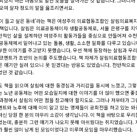
 되겠지 하는 마음으로 일단 오늘을 살아가는 것 같습니다. 그러니까
 모여 살자 정도의 말을 읊조리면서요.
나이 들고 싶은 동네'라는 책은 여성주의 의료협동조합인 살림의료복
 책입니다. 살림은 의료공동체이자 생활공동체로, 서울 은평구를 지역
안적인 삶을 설계하던 여성주의 활동가들을 중심으로 만들어져 수천
 공동체에서 일어나고 있는 돌봄, 생활, 소소한 일화를 다루고 있습니
부한 이야기를 주고받지 못했습니다. 우선 책에 등장하는 살림과 우리
 코멘트가 초반의 논의를 주도했습니다. 책 자체가 살림의료협동조합의
은 얘기만 실려 있으니 못 믿겠다는 반응도 있었습니다. 전반적으로
었던 것 같습니다.
도 책을 읽으며 살림에 대한 동경심과 거리감을 동시에 느꼈고, 그
는 노년 공동체는 어떤 모습일지에 대한 이야기를 더 많이 했으면 
 과정에서 살림의 어떤 점을 참고해야 할지도요. 그러나 저부터가 그
멘트와 노후에 대해 이미 알고 있는 명제들이 공회전을 하고 있는 와
하신 당원 한 분의 마무리 소감이 생각납니다. 이 책을 바탕으로 우
었는데, 충분히 그런 얘기가 나오지 못해 아쉬웠다는 취지였습니다. 
가 훨씬 많이 남게 된 모임이었다고 미루며 모임을 마무리했습니다.