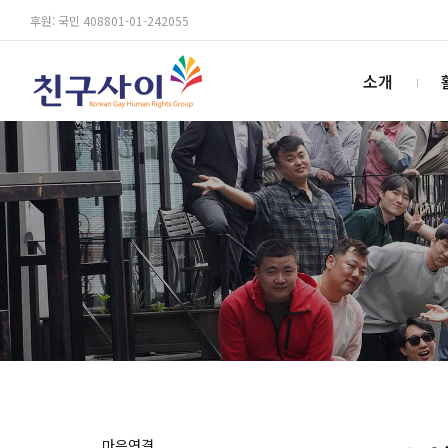
후원: 국민 408801-01-242055
소개
마음연결