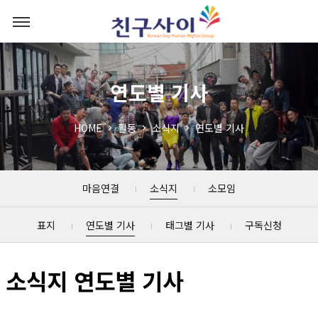
연도별 기사
HOME
활동
소식지
연도별 기사
마음연결
소식지
소모임
표지
연도별 기사
태그별 기사
구독신청
소식지 연도별 기사