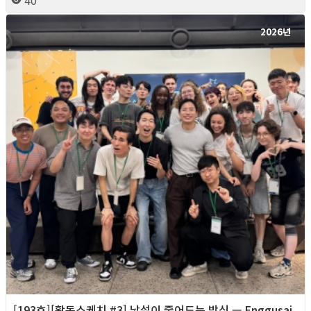
2026년
[193호][활동스케치 #3] 낯섦이 줄어드는 방식 — Enggusai,