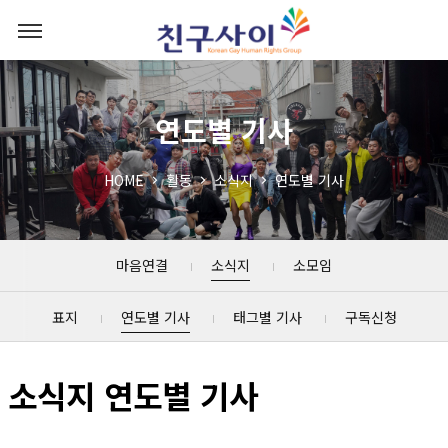
연도별 기사
HOME
활동
소식지
연도별 기사
마음연결
소식지
소모임
표지
연도별 기사
태그별 기사
구독신청
소식지 연도별 기사