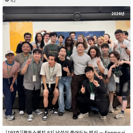
2026년
[193호][활동스케치 #3] 낯섦이 줄어드는 방식 — Enggusai,