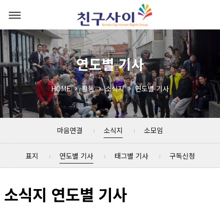
연도별 기사
HOME
활동
소식지
연도별 기사
마음연결
소식지
소모임
표지
연도별 기사
태그별 기사
구독신청
소식지 연도별 기사