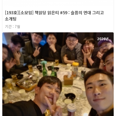
[193호][소모임] 책읽당 읽은티 #59 : 슬픔의 연대 그리고
소개팅
기간 : 7월
2026년