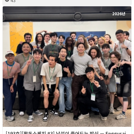
2026년
[193호][활동스케치 #3] 낯섦이 줄어드는 방식 — Enggusai,