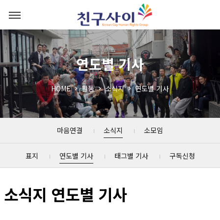
연도별 기사
HOME
활동
소식지
연도별 기사
마음연결
소식지
소모임
표지
연도별 기사
태그별 기사
구독신청
소식지 연도별 기사