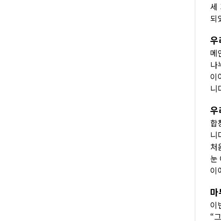
세
되
우
메
나
이
니
우
합
니
처
눈
이
마
이
“