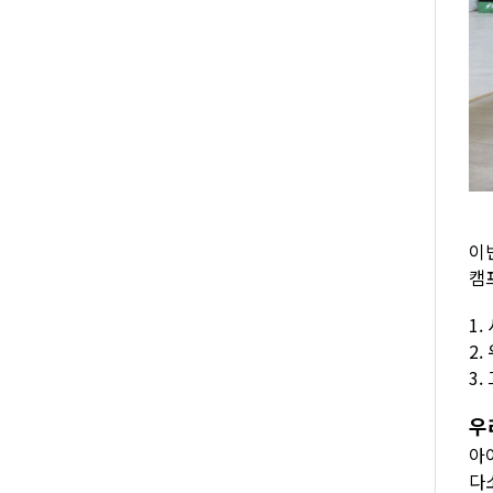
이
캠
1
2
3
우
아
다