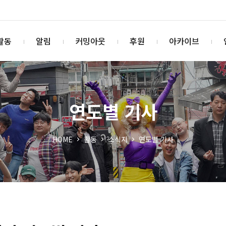
활동
알림
커밍아웃
후원
아카이브
연도별 기사
HOME
활동
소식지
연도별 기사