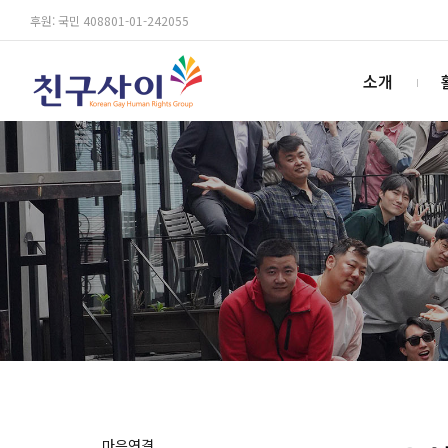
후원: 국민 408801-01-242055
소개
마음연결