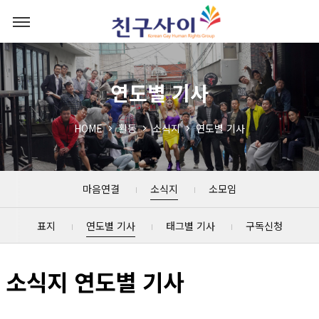
연도별 기사
HOME
활동
소식지
연도별 기사
마음연결
소식지
소모임
표지
연도별 기사
태그별 기사
구독신청
소식지 연도별 기사