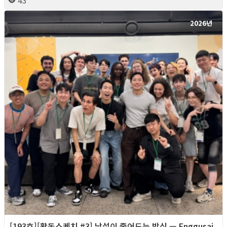
2026년
[193호][활동스케치 #3] 낯섦이 줄어드는 방식 — Enggusai,