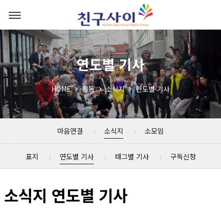
연도별 기사
HOME
활동
소식지
연도별 기사
마음연결
소식지
소모임
표지
연도별 기사
태그별 기사
구독신청
소식지 연도별 기사