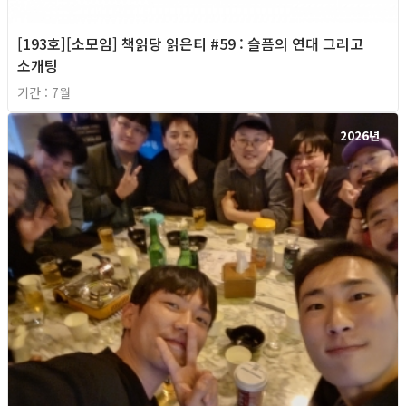
[193호][소모임] 책읽당 읽은티 #59 : 슬픔의 연대 그리고
소개팅
기간 : 7월
2026년