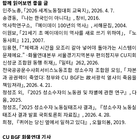
함께 읽어보면 좋을 글
민주노총, ｢2026 세계노동절대회 교육지｣, 2026. 4. 7.
송경동, 『나는 한국인이 아니다』, 창비, 2016.
역사학연구소, 『메이데이 100년의 역사』, 서해문집, 2004.
이원보, ｢21세기 초 메이데이의 역사를 새로 쓰기 위하여｣, 『노
동사회』121, 2007.
임용현, ｢“체력과 시간을 모조리 갈아 넣어야 돌아가는 시스템이
문제에요.” -화물연대본부 서울경기지역본부 편의점지부 CU지회
신성균 조합원 동행 취재｣,『일터
』
262, 2026.
전국공공운수사회서비스노동조합 성소수자 조합원 모임, ｢자본
과 공권력이 죽였다: 정부와 CU BGF는 故서광석 열사의 죽음을
책임져라｣, 2026. 4. 21.
정성조 외, 『2025 성소수자의 노동권 및 차별에 관한 연구』, 다
움, 2025.
정성조, ｢2025 성소수자 노동실태조사 결과｣, 『성소수자 노동실
태조사 결과 발표 국회토론회 자료집』, 2026. 4. 28.
희정, 『퀴어는 당신 옆에서 일하고 있다』, 오월의봄, 2019.
CU BGF 화물연대 기사