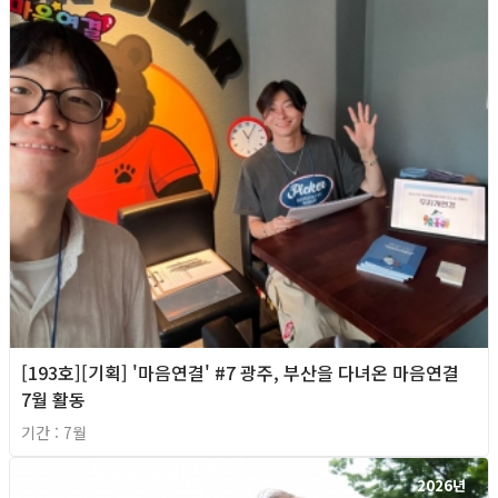
[193호][기획] '마음연결' #7 광주, 부산을 다녀온 마음연결
7월 활동
기간 : 7월
2026년