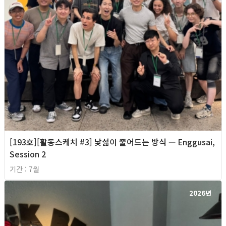
[193호][활동스케치 #3] 낯섦이 줄어드는 방식 — Enggusai,
Session 2
기간 : 7월
2026년