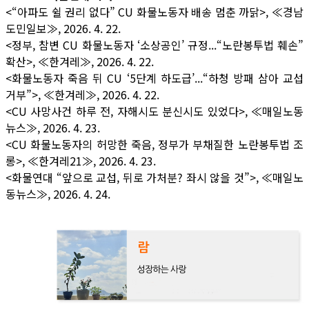
<“아파도 쉴 권리 없다” CU 화물노동자 배송 멈춘 까닭>, ≪경남
도민일보≫, 2026. 4. 22.
<정부, 참변 CU 화물노동자 ‘소상공인’ 규정...“노란봉투법 훼손”
확산>, ≪한겨레≫, 2026. 4. 22.
<화물노동자 죽음 뒤 CU ‘5단계 하도급’...“하청 방패 삼아 교섭
거부”>, ≪한겨레≫, 2026. 4. 22.
<CU 사망사건 하루 전, 자해시도 분신시도 있었다>, ≪매일노동
뉴스≫, 2026. 4. 23.
<CU 화물노동자의 허망한 죽음, 정부가 부채질한 노란봉투법 조
롱>, ≪한겨레21≫, 2026. 4. 23.
<화물연대 “앞으로 교섭, 뒤로 가처분? 좌시 않을 것”>, ≪매일노
동뉴스≫, 2026. 4. 24.