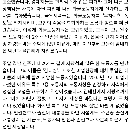
고소했습니다. 경제지들도 편의점주가 입은 피해와 그에 따른 보
상책임을 사측이 아닌 파업에 나선 화물노동자에게 전가하는 기
사를 뽑아냈습니다. 극우세력들은 화물노동자를 ‘무자비한 폭
도’로 위치시키며, 고인의 죽음을 희화화하는 조롱과 혐오를 퍼 날
렸습니다. 이렇게 화물노동자들은 고립되었고, 그들이 고립될수
록 노동자들이 2주간 일손을 놓았던 이유가, 온몸을 던져 대체운
송 차량을 막을 수밖에 없던 이유가, 파업 이전부터 그들이 감내해
온 박탈과 불합리가 지워졌습니다.
주말 경남 진주에 내려가는 길에 서광석과 닮은 한 노동자를 만났
습니다. 그의 이름은 ‘김태환’. 그 또한 파업현장에 대체 투입된 레
미콘의 바퀴에 깔려 사망한 노동자였습니다. 2005년 그가 파업에
나섰던 이유도 특수고용 노동자의 노동자성을 인정하고 사측에게
성실한 교섭을 요구하기 위함이었습니다. 김태환에서 서광석까지
자그마치 20년이 흘렀고, 그 사이 세상을 바꿨다던 혁명이 두 차
례나 있었습니다. 하지만 특수고용 노동자의 삶은 바뀐 게 없었습
니다. 인권변호사 출신이 대통령을 하던 시절에도, 소년공 출신이
대통령이 된 지금도, 노동자의 안전과 인권보다 자본의 이윤이 우
선인 세상입니다.