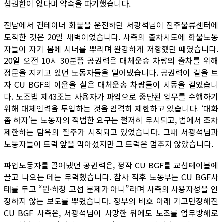
섭권한이 없다며 약속을 파기했습니다.
전남에서 컨테이너 화물을 운전하던 서광석님이 진주물류센터에
도착한 것은 20일 새벽이었습니다. 사측의 출차시도에 화물노동
자들이 자기 몸에 시너를 뿌리며 완강하게 저항했던 때였습니다.
20일 오전 10시 30분쯤 공권력은 대체운송 차량의 출차를 위해
정문을 지키고 있던 노동자들을 밀어냈습니다. 공권력이 길을 트
자 CU BGF의 이윤을 실은 대체운송 차량들이 시동을 걸었습니
다. 노조법 제43조는 사용자가 파업으로 중단된 업무를 수행하기
위해 대체인력을 투입하는 것을 엄격히 제한하고 있습니다. ‘대화
좀 하자’는 노동자의 적법한 요구는 철저히 무시되고, 법에서 조차
제한하는 탐욕의 질주가 시작되고 있었습니다. 그때 서광석님과
노동자들이 트럭 앞을 막아섰지만 그 트럭은 멈추지 않았습니다.
파업노동자를 끌어냈던 공권력은, 정작 CU BGF를 교섭테이블에
끌고 나오는 데는 무력했습니다. 참사 직후 노동부는 CU BGF사
태를 두고 “원·하청 교섭 문제가 아니”라며 사측의 사용자성을 인
정하지 않는 보도를 뿌렸습니다. 정부의 비호 아래 기고만장해진
CU BGF 사측은, 서광석님이 사망한 뒤에도 노조를 업무방해로