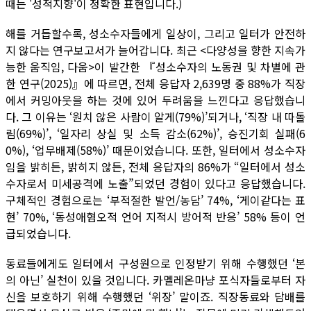
때는 '성적지향'이 정확한 표현입니다.)
해를 거듭할수록, 성소수자들에게 일상이, 그리고 일터가 안전하
지 않다는 연구보고서가 늘어갑니다. 최근 <다양성을 향한 지속가
능한 움직임, 다움>이 발간한 『성소수자의 노동권 및 차별에 관
한 연구(2025)』에 따르면, 전체 응답자 2,639명 중 88%가 직장
에서 커밍아웃을 하는 것에 있어 두려움을 느낀다고 응답했습니
다. 그 이유는 ‘원치 않은 사람이 알게(79%)’되거나, ‘직장 내 따돌
림(69%)’, ‘일자리 상실 및 소득 감소(62%)’, 승진기회 실패(6
0%), ‘업무배제(58%)’ 때문이었습니다. 또한, 일터에서 성소수자
임을 밝히든, 밝히지 않든, 전체 응답자의 86%가 “일터에서 성소
수자로서 미세공격에 노출”되었던 경험이 있다고 응답했습니다.
구체적인 경험으로는 ‘부적절한 발언/농담’ 74%, ‘게이같다는 표
현’ 70%, ‘동성애혐오적 언어 지적시 방어적 반응’ 58% 등이 언
급되었습니다.
동료들에게도 일터에서 구성원으로 인정받기 위해 수행했던 ‘본
의 아닌’ 실천이 있을 것입니다. 카멜레온마냥 포식자들로부터 자
신을 보호하기 위해 수행했던 ‘위장’ 말이죠. 직장동료와 담배를