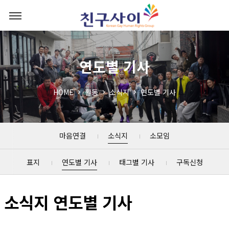
연도별 기사
HOME
활동
소식지
연도별 기사
마음연결
소식지
소모임
표지
연도별 기사
태그별 기사
구독신청
소식지 연도별 기사