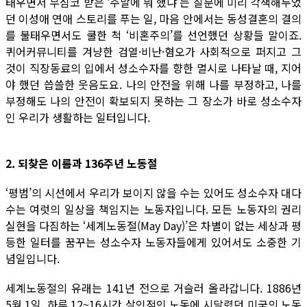
태우면서 무심코 받은 ‘주말에 뭐 했냐’는 질문에 미리 각색해두었
던 이성애 연애 스토리를 푸는 일, 마음 안에서는 동성결혼의 결의
를 불태우면서도 쿨한 척 ‘비혼주의’를 선언했던 상황들 말이죠.
퀴어커뮤니티를 겨냥한 검열·비난·혐오가 사회적으로 퍼지고 그
것이 직장동료의 입에서 성소수자를 향한 멸시로 나타날 때, 지어
야 했던 씁쓸한 웃음도요. 나의 안전을 위해 나를 부정하고, 나를
부정해도 나의 안전이 확보되지 못하는 그 장소가 바로 성소수자
인 우리가 생활하는 일터입니다.
2. 되찾은 이름과 136주년 노동절
‘평범’의 시선에서 우리가 보이지 않을 수는 있어도 성소수자 대다
수는 여럿의 일상을 책임지는 노동자입니다. 모든 노동자의 권리
실현을 다짐하는 ‘세계노동절(May Day)’은 차별이 없는 세상과 평
등한 일터를 꿈꾸는 성소수자 노동자들에게 있어서도 소중한 기
념일입니다.
세계노동절의 유래는 141년 전으로 거슬러 올라갑니다. 1886년
5월 1일, 하루 12~16시간 살인적인 노동에 시달렸던 미국의 노동