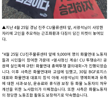
▲지난 4월 25일 경남 진주 CU물류센터 앞, 서광석님이 사망한
자리에 고인을 추모하는 근조화환과 다짐이 담긴 피켓이 놓여있
다.
*4월 25일 CU진주물류센터 앞에 9,000여 명의 화물연대 노동자
들과 시민들이 참여한 가운데 <열사정신 계승! CU 투쟁승리! 공
권력 살인폭력 규탄! 화물연대 총력투쟁 결의대회>가 진행되었습
니다. 이후 사측은 화물연대와 교섭에 임했고, 30일 BGF로지스
대표와 화물연대 대표의 참석 아래 서광석님의 명예회복과 유족
에 대한 사과·보상, 운송료와 휴식권 보장 등 화물 노동자의 처우
개선을 위한 노사합의가 이뤄졌습니다. 또한 사측은 화물노동자
의 정당한 노동조합 활동도 보장하기로 약속했습니다.