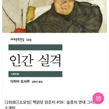
2026년
[193호][소모임] 책읽당 읽은티 #59 : 슬픔의 연대 그리고
소개팅