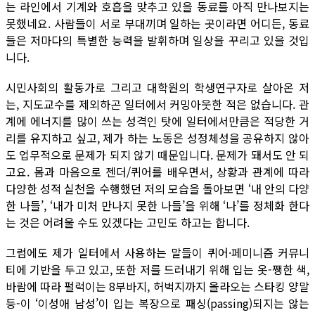
는 라인에서 기계와 호흡을 맞추고 있을 동료를 아직 만나보지는
못했네요. 사람들이 서로 부대끼며 일하는 곳이라면 어디든, 동료
들은 저마다의 특별한 능력을 발휘하며 일상을 꾸리고 있을 것입
니다.
시민사회의 활동가로 그리고 대학원의 학생연구자로 살아온 저
는, 지도교수를 제외하곤 일터에서 커밍아웃한 적은 없습니다. 관
계에 에너지를 많이 쓰는 성격인 탓에 일터에서만큼은 적당한 거
리를 유지하고 싶고, 제가 하는 노동은 성정체성을 공유하지 않아
도 업무적으로 문제가 되지 않기 때문입니다. 문제가 돼서도 안 되
고요. 몸과 마음으로 젠더/퀴어를 배우면서, 상황과 관계에 따라
다양한 성적 실천을 수행했던 저의 모습을 돌아보면 ‘내 안의 다양
한 나들’, ‘내가 미처 만나지 못한 나들’을 위해 ‘나’를 정체화 한다
는 것은 어려울 수도 있겠다는 고민도 하고는 합니다.
그럼에도 제가 일터에서 사용하는 말들이 퀴어·페미니즘 커뮤니
티에 기반을 두고 있고, 또한 저를 드러내기 위해 입는 옷-쨍한 색,
바람에 따라 펄럭이는 8부바지, 허벅지까지 올라오는 스타킹 양말
등-이 ‘이성애 남성’이 입는 복장으로 패싱(passing)되지는 않는