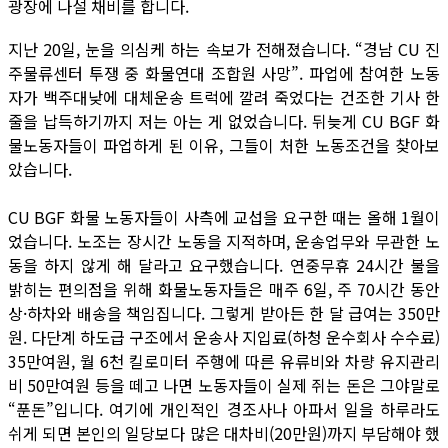
광장에 나설 채비를 합니다.
지난 20일, 눈을 의심케 하는 속보가 전해졌습니다. “경남 CU 진
주물류센터 투쟁 중 화물연대 조합원 사망”. 파업에 참여한 노동
자가 백주대낮에 대체운송 트럭에 깔려 죽었다는 건조한 기사 한
줄을 납득하기까지 저는 아는 게 없었습니다. 뒤늦게 CU BGF 화
물노동자들이 파업하게 된 이유, 그들이 처한 노동조건을 찾아보
았습니다.
CU BGF 화물 노동자들이 사측에 교섭을 요구한 때는 올해 1월이
었습니다. 노조는 장시간 노동을 지적하며, 운송업무와 무관한 노
동을 하지 않게 해 달라고 요구했습니다. 연중무휴 24시간 불을
밝히는 편의점을 위해 화물노동자들은 매주 6일, 주 70시간 동안
상·하차와 배송을 책임집니다. 그렇게 받아든 한 달 급여는 350만
원. 다단계 하도급 구조에서 운송사 지입료(하청 운수회사 수수료)
35만여원, 월 6천 킬로미터 주행에 따른 유류비와 차량 유지관리
비 50만여원 등을 떼고 나면 노동자들이 실제 쥐는 돈은 그야말로
“푼돈”입니다. 여기에 개인적인 경조사나 아파서 일을 하루라도
쉬게 되면 본인의 일당보다 많은 대차비(20만원)까지 부담해야 했