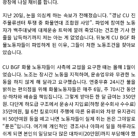
광장에 나설 채비를 합니다.
지난 20일, 눈을 의심케 하는 속보가 전해졌습니다. “경남 CU 진
주물류센터 투쟁 중 화물연대 조합원 사망”. 파업에 참여한 노동
자가 백주대낮에 대체운송 트럭에 깔려 죽었다는 건조한 기사 한
줄을 납득하기까지 저는 아는 게 없었습니다. 뒤늦게 CU BGF 화
물노동자들이 파업하게 된 이유, 그들이 처한 노동조건을 찾아보
았습니다.
CU BGF 화물 노동자들이 사측에 교섭을 요구한 때는 올해 1월이
었습니다. 노조는 장시간 노동을 지적하며, 운송업무와 무관한 노
동을 하지 않게 해 달라고 요구했습니다. 연중무휴 24시간 불을
밝히는 편의점을 위해 화물노동자들은 매주 6일, 주 70시간 동안
상·하차와 배송을 책임집니다. 그렇게 받아든 한 달 급여는 350만
원. 다단계 하도급 구조에서 운송사 지입료(하청 운수회사 수수료)
35만여원, 월 6천 킬로미터 주행에 따른 유류비와 차량 유지관리
비 50만여원 등을 떼고 나면 노동자들이 실제 쥐는 돈은 그야말로
“푼돈”입니다. 여기에 개인적인 경조사나 아파서 일을 하루라도
쉬게 되면 본인의 일당보다 많은 대차비(20만원)까지 부담해야 했