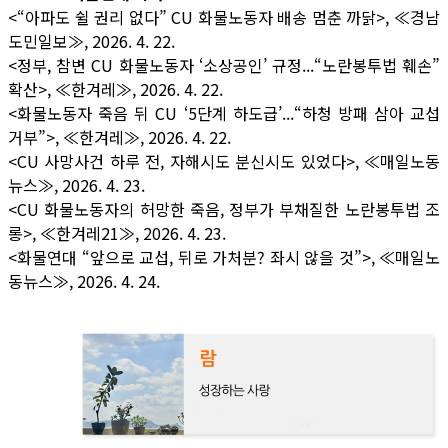
<“아파도 쉴 권리 없다” CU 화물노동자 배송 멈춘 까닭>, ≪경남
도민일보≫, 2026. 4. 22.
<정부, 참변 CU 화물노동자 ‘소상공인’ 규정...“노란봉투법 훼손”
확산>, ≪한겨레≫, 2026. 4. 22.
<화물노동자 죽음 뒤 CU ‘5단계 하도급’...“하청 방패 삼아 교섭
거부”>, ≪한겨레≫, 2026. 4. 22.
<CU 사망사건 하루 전, 자해시도 분신시도 있었다>, ≪매일노동
뉴스≫, 2026. 4. 23.
<CU 화물노동자의 허망한 죽음, 정부가 부채질한 노란봉투법 조
롱>, ≪한겨레21≫, 2026. 4. 23.
<화물연대 “앞으로 교섭, 뒤로 가처분? 좌시 않을 것”>, ≪매일노
동뉴스≫, 2026. 4. 24.