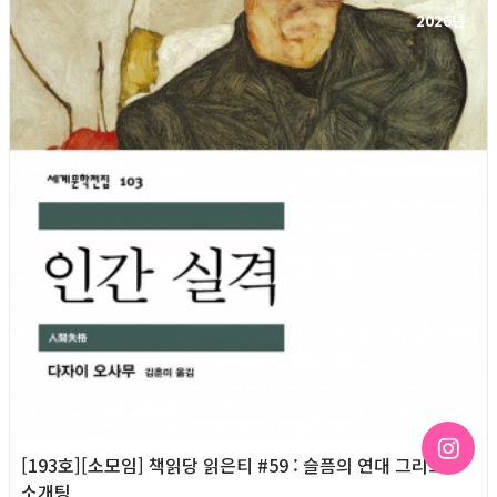
2026년
[193호][소모임] 책읽당 읽은티 #59 : 슬픔의 연대 그리고
소개팅