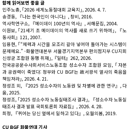
함께 읽어보면 좋을 글
민주노총, ｢2026 세계노동절대회 교육지｣, 2026. 4. 7.
송경동, 『나는 한국인이 아니다』, 창비, 2016.
역사학연구소, 『메이데이 100년의 역사』, 서해문집, 2004.
이원보, ｢21세기 초 메이데이의 역사를 새로 쓰기 위하여｣, 『노
동사회』121, 2007.
임용현, ｢“체력과 시간을 모조리 갈아 넣어야 돌아가는 시스템이
문제에요.” -화물연대본부 서울경기지역본부 편의점지부 CU지회
신성균 조합원 동행 취재｣,『일터
』
262, 2026.
전국공공운수사회서비스노동조합 성소수자 조합원 모임, ｢자본
과 공권력이 죽였다: 정부와 CU BGF는 故서광석 열사의 죽음을
책임져라｣, 2026. 4. 21.
정성조 외, 『2025 성소수자의 노동권 및 차별에 관한 연구』, 다
움, 2025.
정성조, ｢2025 성소수자 노동실태조사 결과｣, 『성소수자 노동실
태조사 결과 발표 국회토론회 자료집』, 2026. 4. 28.
희정, 『퀴어는 당신 옆에서 일하고 있다』, 오월의봄, 2019.
CU BGF 화물연대 기사