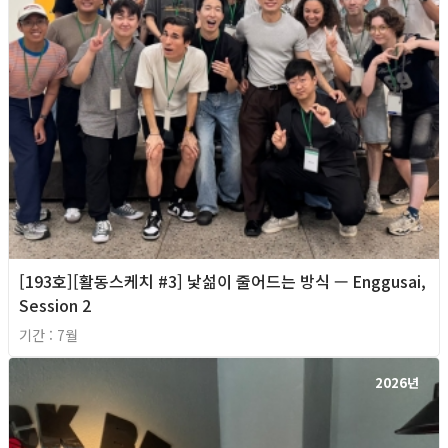
[193호][활동스케치 #3] 낯섦이 줄어드는 방식 — Enggusai,
Session 2
기간 : 7월
2026년