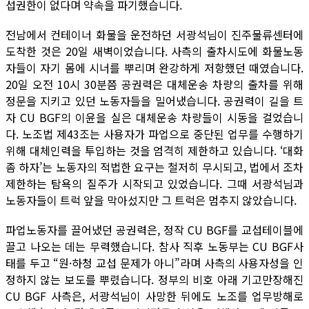
섭권한이 없다며 약속을 파기했습니다.
전남에서 컨테이너 화물을 운전하던 서광석님이 진주물류센터에
도착한 것은 20일 새벽이었습니다. 사측의 출차시도에 화물노동
자들이 자기 몸에 시너를 뿌리며 완강하게 저항했던 때였습니다.
20일 오전 10시 30분쯤 공권력은 대체운송 차량의 출차를 위해
정문을 지키고 있던 노동자들을 밀어냈습니다. 공권력이 길을 트
자 CU BGF의 이윤을 실은 대체운송 차량들이 시동을 걸었습니
다. 노조법 제43조는 사용자가 파업으로 중단된 업무를 수행하기
위해 대체인력을 투입하는 것을 엄격히 제한하고 있습니다. ‘대화
좀 하자’는 노동자의 적법한 요구는 철저히 무시되고, 법에서 조차
제한하는 탐욕의 질주가 시작되고 있었습니다. 그때 서광석님과
노동자들이 트럭 앞을 막아섰지만 그 트럭은 멈추지 않았습니다.
파업노동자를 끌어냈던 공권력은, 정작 CU BGF를 교섭테이블에
끌고 나오는 데는 무력했습니다. 참사 직후 노동부는 CU BGF사
태를 두고 “원·하청 교섭 문제가 아니”라며 사측의 사용자성을 인
정하지 않는 보도를 뿌렸습니다. 정부의 비호 아래 기고만장해진
CU BGF 사측은, 서광석님이 사망한 뒤에도 노조를 업무방해로