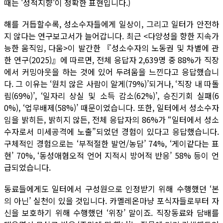
때는 '성적지향'이 정확한 표현입니다.)
해를 거듭할수록, 성소수자들에게 일상이, 그리고 일터가 안전하
지 않다는 연구보고서가 늘어갑니다. 최근 <다양성을 향한 지속가
능한 움직임, 다움>이 발간한 『성소수자의 노동권 및 차별에 관
한 연구(2025)』에 따르면, 전체 응답자 2,639명 중 88%가 직장
에서 커밍아웃을 하는 것에 있어 두려움을 느낀다고 응답했습니
다. 그 이유는 ‘원치 않은 사람이 알게(79%)’되거나, ‘직장 내 따돌
림(69%)’, ‘일자리 상실 및 소득 감소(62%)’, 승진기회 실패(6
0%), ‘업무배제(58%)’ 때문이었습니다. 또한, 일터에서 성소수자
임을 밝히든, 밝히지 않든, 전체 응답자의 86%가 “일터에서 성소
수자로서 미세공격에 노출”되었던 경험이 있다고 응답했습니다.
구체적인 경험으로는 ‘부적절한 발언/농담’ 74%, ‘게이같다는 표
현’ 70%, ‘동성애혐오적 언어 지적시 방어적 반응’ 58% 등이 언
급되었습니다.
동료들에게도 일터에서 구성원으로 인정받기 위해 수행했던 ‘본
의 아닌’ 실천이 있을 것입니다. 카멜레온마냥 포식자들로부터 자
신을 보호하기 위해 수행했던 ‘위장’ 말이죠. 직장동료와 담배를