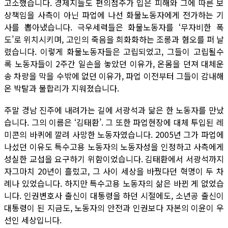
고소했습니다. 경제지들도 편의점주가 입은 피해와 그에 따른 보
상책임을 사측이 아닌 파업에 나선 화물노동자에게 전가하는 기
사를 뽑아냈습니다. 극우세력들은 화물노동자를 ‘무자비한 폭
도’로 위치시키며, 고인의 죽음을 희화화하는 조롱과 혐오를 퍼 날
렸습니다. 이렇게 화물노동자들은 고립되었고, 그들이 고립될수
록 노동자들이 2주간 일손을 놓았던 이유가, 온몸을 던져 대체운
송 차량을 막을 수밖에 없던 이유가, 파업 이전부터 그들이 감내해
온 박탈과 불합리가 지워졌습니다.
주말 경남 진주에 내려가는 길에 서광석과 닮은 한 노동자를 만났
습니다. 그의 이름은 ‘김태환’. 그 또한 파업현장에 대체 투입된 레
미콘의 바퀴에 깔려 사망한 노동자였습니다. 2005년 그가 파업에
나섰던 이유도 특수고용 노동자의 노동자성을 인정하고 사측에게
성실한 교섭을 요구하기 위함이었습니다. 김태환에서 서광석까지
자그마치 20년이 흘렀고, 그 사이 세상을 바꿨다던 혁명이 두 차
례나 있었습니다. 하지만 특수고용 노동자의 삶은 바뀐 게 없었습
니다. 인권변호사 출신이 대통령을 하던 시절에도, 소년공 출신이
대통령이 된 지금도, 노동자의 안전과 인권보다 자본의 이윤이 우
선인 세상입니다.