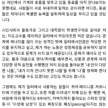
는 라인에서 기계와 호흡을 맞추고 있을 동료를 아직 만나보지는
못했네요. 사람들이 서로 부대끼며 일하는 곳이라면 어디든, 동료
들은 저마다의 특별한 능력을 발휘하며 일상을 꾸리고 있을 것입
니다.
시민사회의 활동가로 그리고 대학원의 학생연구자로 살아온 저
는, 지도교수를 제외하곤 일터에서 커밍아웃한 적은 없습니다. 관
계에 에너지를 많이 쓰는 성격인 탓에 일터에서만큼은 적당한 거
리를 유지하고 싶고, 제가 하는 노동은 성정체성을 공유하지 않아
도 업무적으로 문제가 되지 않기 때문입니다. 문제가 돼서도 안 되
고요. 몸과 마음으로 젠더/퀴어를 배우면서, 상황과 관계에 따라
다양한 성적 실천을 수행했던 저의 모습을 돌아보면 ‘내 안의 다양
한 나들’, ‘내가 미처 만나지 못한 나들’을 위해 ‘나’를 정체화 한다
는 것은 어려울 수도 있겠다는 고민도 하고는 합니다.
그럼에도 제가 일터에서 사용하는 말들이 퀴어·페미니즘 커뮤니
티에 기반을 두고 있고, 또한 저를 드러내기 위해 입는 옷-쨍한 색,
바람에 따라 펄럭이는 8부바지, 허벅지까지 올라오는 스타킹 양말
등-이 ‘이성애 남성’이 입는 복장으로 패싱(passing)되지는 않는