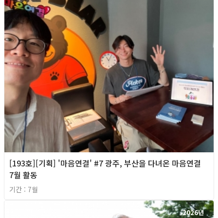
[193호][기획] '마음연결' #7 광주, 부산을 다녀온 마음연결
7월 활동
기간 : 7월
2026년