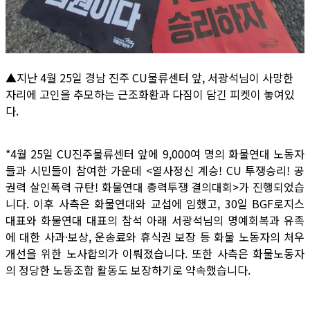
▲지난 4월 25일 경남 진주 CU물류센터 앞, 서광석님이 사망한
자리에 고인을 추모하는 근조화환과 다짐이 담긴 피켓이 놓여있
다.
*4월 25일 CU진주물류센터 앞에 9,000여 명의 화물연대 노동자
들과 시민들이 참여한 가운데 <열사정신 계승! CU 투쟁승리! 공
권력 살인폭력 규탄! 화물연대 총력투쟁 결의대회>가 진행되었습
니다. 이후 사측은 화물연대와 교섭에 임했고, 30일 BGF로지스
대표와 화물연대 대표의 참석 아래 서광석님의 명예회복과 유족
에 대한 사과·보상, 운송료와 휴식권 보장 등 화물 노동자의 처우
개선을 위한 노사합의가 이뤄졌습니다. 또한 사측은 화물노동자
의 정당한 노동조합 활동도 보장하기로 약속했습니다.