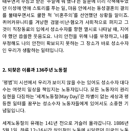
태우면서 무심코 받은 ‘주말에 뭐 했냐’는 질문에 미리 각색해두었
던 이성애 연애 스토리를 푸는 일, 마음 안에서는 동성결혼의 결의
를 불태우면서도 쿨한 척 ‘비혼주의’를 선언했던 상황들 말이죠.
퀴어커뮤니티를 겨냥한 검열·비난·혐오가 사회적으로 퍼지고 그
것이 직장동료의 입에서 성소수자를 향한 멸시로 나타날 때, 지어
야 했던 씁쓸한 웃음도요. 나의 안전을 위해 나를 부정하고, 나를
부정해도 나의 안전이 확보되지 못하는 그 장소가 바로 성소수자
인 우리가 생활하는 일터입니다.
2. 되찾은 이름과 136주년 노동절
‘평범’의 시선에서 우리가 보이지 않을 수는 있어도 성소수자 대다
수는 여럿의 일상을 책임지는 노동자입니다. 모든 노동자의 권리
실현을 다짐하는 ‘세계노동절(May Day)’은 차별이 없는 세상과 평
등한 일터를 꿈꾸는 성소수자 노동자들에게 있어서도 소중한 기
념일입니다.
세계노동절의 유래는 141년 전으로 거슬러 올라갑니다. 1886년
5월 1일, 하루 12~16시간 살인적인 노동에 시달렸던 미국의 노동