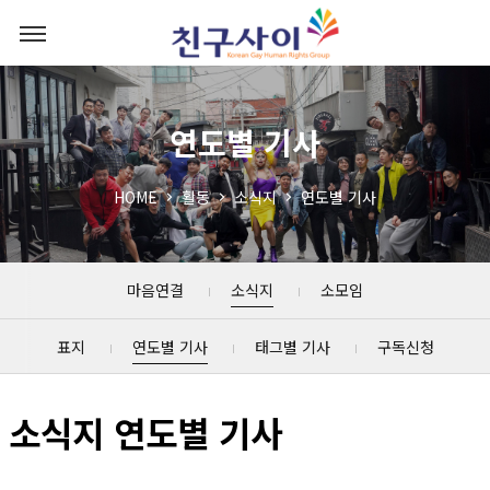
연도별 기사
HOME
활동
소식지
연도별 기사
마음연결
소식지
소모임
표지
연도별 기사
태그별 기사
구독신청
소식지 연도별 기사