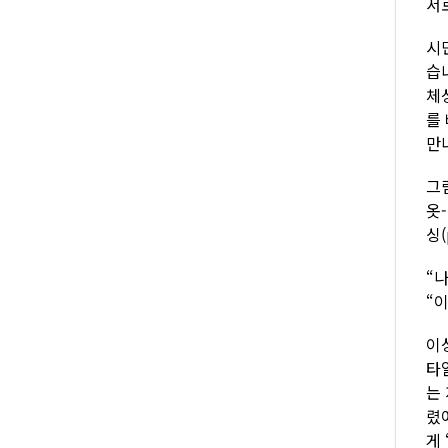
서
시
습
체
를
만
그
옷
싱(
“나
“
이성
타
는
렸
게