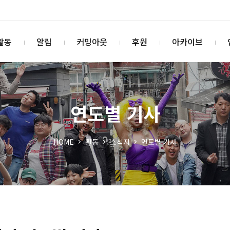
활동
알림
커밍아웃
후원
아카이브
연도별 기사
HOME
활동
소식지
연도별 기사