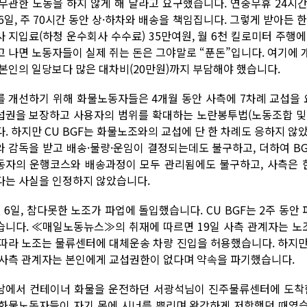
 무관한 노동을 하지 않게 해 달라고 요구했습니다. 연중무휴 24시
6일, 주 70시간 동안 상·하차와 배송을 책임집니다. 그렇게 받아든 
사 지입료(하청 운수회사 수수료) 35만여원, 월 6천 킬로미터 주행
고 나면 노동자들이 실제 쥐는 돈은 그야말로 “푼돈”입니다. 여기에
 본인의 일당보다 많은 대차비(20만원)까지 부담해야 했습니다.
를 개선하기 위해 화물노동자들은 4개월 동안 사측에 7차례 교섭을 
섭권을 보장하고 사용자의 범위를 확대하는 노란봉투법(노동조합 및 
다. 하지만 CU BGF는 화물노조와의 교섭에 단 한 차례도 응하지 않
와 감독을 받고 배송·물량·운임이 결정되는데도 불구하고, 더하여 
동자의 운행코스와 배송과정이 모두 관리됨에도 불구하고, 사측은
다는 사실을 인정하지 않았습니다.
월 6일, 참다못한 노조가 파업에 돌입했습니다. CU BGF는 2주 동
습니다. ≪매일노동뉴스≫의 취재에 따르면 19일 사측 관계자는 노조
 따라 노조는 물류센터에 대체운송 차량 진입을 허용했습니다. 하지만
 사측 관계자는 본인에게 교섭권한이 없다며 약속을 파기했습니다.
남에서 컨테이너 화물을 운전하던 서광석님이 진주물류센터에 도착한
 화물노동자들이 자기 몸에 시너를 뿌리며 완강하게 저항했던 때였습니