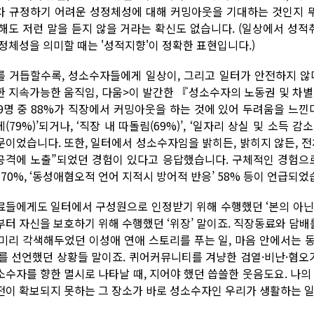
차 규정하기 어려운 성정체성에 대해 커밍아웃을 기대하는 것인지 
 해도 저런 말을 듣지 않을 거라는 확신도 없습니다. (일상에서 성
 정체성을 의미할 때는 '성적지향'이 정확한 표현입니다.)
를 거듭할수록, 성소수자들에게 일상이, 그리고 일터가 안전하지 않
한 지속가능한 움직임, 다움>이 발간한 『성소수자의 노동권 및 차별에 
39명 중 88%가 직장에서 커밍아웃을 하는 것에 있어 두려움을 느낀
(79%)’되거나, ‘직장 내 따돌림(69%)’, ‘일자리 상실 및 소득 감소(
문이었습니다. 또한, 일터에서 성소수자임을 밝히든, 밝히지 않든, 
공격에 노출”되었던 경험이 있다고 응답했습니다. 구체적인 경험으로는
 70%, ‘동성애혐오적 언어 지적시 방어적 반응’ 58% 등이 언급되었
료들에게도 일터에서 구성원으로 인정받기 위해 수행했던 ‘본의 아닌
부터 자신을 보호하기 위해 수행했던 ‘위장’ 말이죠. 직장동료와 담배를
 미리 각색해두었던 이성애 연애 스토리를 푸는 일, 마음 안에서는 
’를 선언했던 상황들 말이죠. 퀴어커뮤니티를 겨냥한 검열·비난·혐
소수자를 향한 멸시로 나타날 때, 지어야 했던 씁쓸한 웃음도요. 나의
전이 확보되지 못하는 그 장소가 바로 성소수자인 우리가 생활하는 