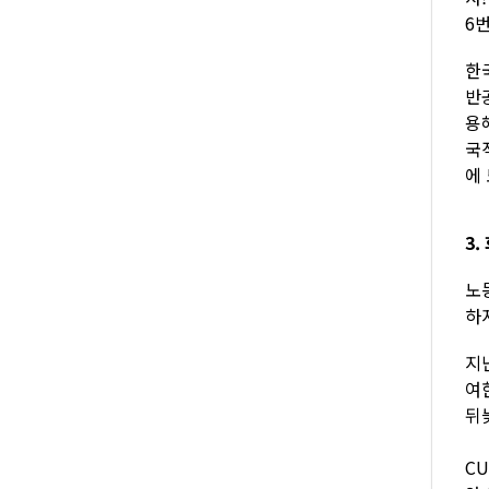
6
한
반
용
국
에
3
노
하
지
여
뒤
C