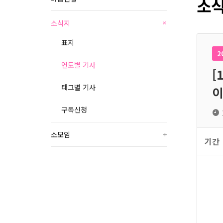
소식
소식지
+
표지
2
연도별 기사
[
태그별 기사
이
구독신청
소모임
+
기간