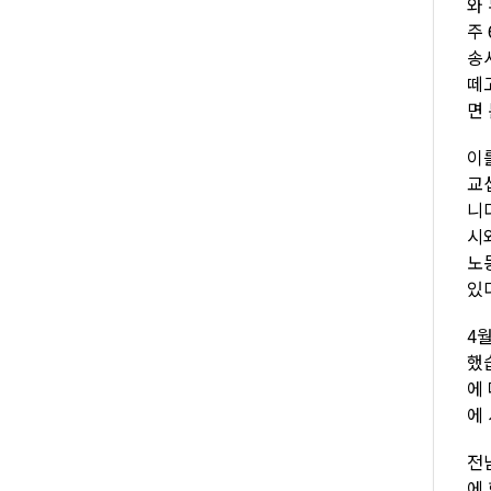
와
주 
송
떼
면
이
교
니
시
노
있
4
했
에
에
전
에