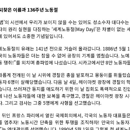
 되찾은 이름과 136주년 노동절
평범’의 시선에서 우리가 보이지 않을 수는 있어도 성소수자 대다수는
자의 권리 실현을 다짐하는 ‘세계노동절(May Day)’은 차별이 없
게 있어서도 소중한 기념일입니다.
계노동절의 유래는 141년 전으로 거슬러 올라갑니다. 1886년 5월 
국의 노동자들은 더는 참을 수 없어 공장의 기계를 멈췄습니다. 노예
동 쟁취!”를 외치며 총파업에 나섰습니다. 시카고에서만 8만 노동자
화롭게 전개된 이 날 시위에 경찰은 총을 발포하고 몽둥이를 휘둘렀습니다
동자 6명이 살해당했습니다. 다음 날 4일, 헤이마켓 광장에 경찰의
습니다. 쓰러져간 동지를 애도하기 위한 이 날 집회도 폭력적으로 진
에 나선 노동자들에 대한 보복을 촉구했고, 경찰은 헤이마켓 광장 
다. 그리고 검사는 그중 5명에게 사형을 선고했습니다.
년 뒤인 프랑스 파리에서 열린 국제회의에서, 각국의 노동자 대표들은 5
를 멈추자! 노동시간 단축을 위한 투쟁을 조직하자! 만국의 노동
!”는 연대결의를 선언했습니다. 1890년 5월 1일은 그렇게 첫 세계노