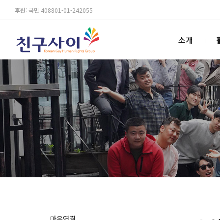
후원: 국민 408801-01-242055
소개
마음연결