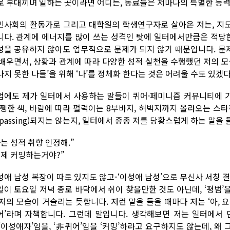
로 부대끼며 일하는 곳이라면 어디든, 동료들은 저마다의 특별한 능력
민사회의 활동가로 그리고 대학원의 학생연구자로 살아온 저는, 지
니다. 관계에 에너지를 많이 쓰는 성격인 탓에 일터에서만큼은 적당한
성을 공유하지 않아도 업무적으로 문제가 되지 않기 때문입니다. 문제
 배우면서, 상황과 관계에 따라 다양한 성적 실천을 수행했던 저의 모습
나지 못한 나들’을 위해 ‘나’를 정체화 한다는 것은 어려울 수도 있겠
럼에도 제가 일터에서 사용하는 말들이 퀴어·페미니즘 커뮤니티에 기
-쨍한 색, 바람에 따라 펄럭이는 8부바지, 허벅지까지 올라오는 스타킹
passing)되지는 않는지, 일터에서 종종 저를 당황스럽게 하는 말을 
는 성적 취향 인정해.”
이제 커밍하는거야?”
애 남성 복장이 따로 있지도 않고-‘이성애 남성’으로 무신사 서칭 결과
일이 토요일 저녁 종로 바닥에서 쉬이 찾을만한 것도 아닌데, ‘평범
 저의 모습이 거슬리는 듯합니다. 저런 말을 들을 때마다 저는 ‘아, 요
어’라며 자책합니다. 그런데 말입니다. 생각해보면 저는 일터에서 만
 ‘이성애자’임을, ‘非퀴어’임을 ‘커밍’하라고 요구하지도 않는데, 왜 