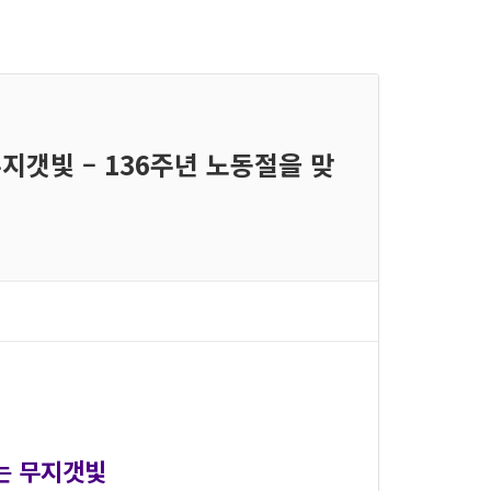
무지갯빛 – 136주년 노동절을 맞
는 무지갯빛