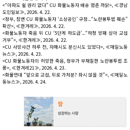
<“아파도 쉴 권리 없다” CU 화물노동자 배송 멈춘 까닭>, ≪경남
도민일보≫, 2026. 4. 22.
<정부, 참변 CU 화물노동자 ‘소상공인’ 규정...“노란봉투법 훼손”
확산>, ≪한겨레≫, 2026. 4. 22.
<화물노동자 죽음 뒤 CU ‘5단계 하도급’...“하청 방패 삼아 교섭
거부”>, ≪한겨레≫, 2026. 4. 22.
<CU 사망사건 하루 전, 자해시도 분신시도 있었다>, ≪매일노동
뉴스≫, 2026. 4. 23.
<CU 화물노동자의 허망한 죽음, 정부가 부채질한 노란봉투법 조
롱>, ≪한겨레21≫, 2026. 4. 23.
<화물연대 “앞으로 교섭, 뒤로 가처분? 좌시 않을 것”>, ≪매일노
동뉴스≫, 2026. 4. 24.