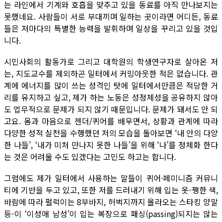
는 라인에서 기계와 호흡을 맞추고 있을 동료를 아직 만나보지는
못했네요. 사람들이 서로 부대끼며 일하는 곳이라면 어디든, 동료
들은 저마다의 특별한 능력을 발휘하며 일상을 꾸리고 있을 것입
니다.
시민사회의 활동가로 그리고 대학원의 학생연구자로 살아온 저
는, 지도교수를 제외하곤 일터에서 커밍아웃한 적은 없습니다. 관
계에 에너지를 많이 쓰는 성격인 탓에 일터에서만큼은 적당한 거
리를 유지하고 싶고, 제가 하는 노동은 성정체성을 공유하지 않아
도 업무적으로 문제가 되지 않기 때문입니다. 문제가 돼서도 안 되
고요. 몸과 마음으로 젠더/퀴어를 배우면서, 상황과 관계에 따라
다양한 성적 실천을 수행했던 저의 모습을 돌아보면 ‘내 안의 다양
한 나들’, ‘내가 미처 만나지 못한 나들’을 위해 ‘나’를 정체화 한다
는 것은 어려울 수도 있겠다는 고민도 하고는 합니다.
그럼에도 제가 일터에서 사용하는 말들이 퀴어·페미니즘 커뮤니
티에 기반을 두고 있고, 또한 저를 드러내기 위해 입는 옷-쨍한 색,
바람에 따라 펄럭이는 8부바지, 허벅지까지 올라오는 스타킹 양말
등-이 ‘이성애 남성’이 입는 복장으로 패싱(passing)되지는 않는