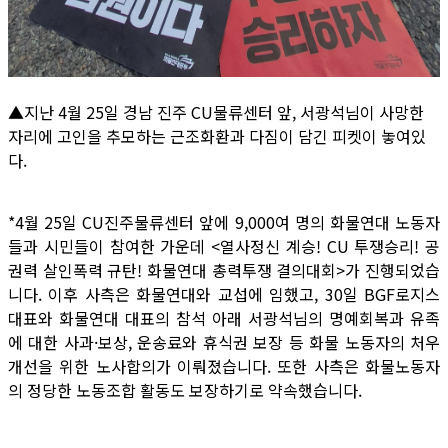
▲지난 4월 25일 경남 진주 CU물류센터 앞, 서광석님이 사망한
자리에 고인을 추모하는 근조화환과 다짐이 담긴 피켓이 놓여있
다.
*4월 25일 CU진주물류센터 앞에 9,000여 명의 화물연대 노동자
들과 시민들이 참여한 가운데 <열사정신 계승! CU 투쟁승리! 공
권력 살인폭력 규탄! 화물연대 총력투쟁 결의대회>가 진행되었습
니다. 이후 사측은 화물연대와 교섭에 임했고, 30일 BGF로지스
대표와 화물연대 대표의 참석 아래 서광석님의 명예회복과 유족
에 대한 사과·보상, 운송료와 휴식권 보장 등 화물 노동자의 처우
개선을 위한 노사합의가 이뤄졌습니다. 또한 사측은 화물노동자
의 정당한 노동조합 활동도 보장하기로 약속했습니다.