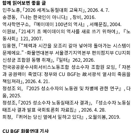
함께 읽어보면 좋을 글
민주노총, ｢2026 세계노동절대회 교육지｣, 2026. 4. 7.
송경동, 『나는 한국인이 아니다』, 창비, 2016.
역사학연구소, 『메이데이 100년의 역사』, 서해문집, 2004.
이원보, ｢21세기 초 메이데이의 역사를 새로 쓰기 위하여｣, 『노
동사회』121, 2007.
임용현, ｢“체력과 시간을 모조리 갈아 넣어야 돌아가는 시스템이
문제에요.” -화물연대본부 서울경기지역본부 편의점지부 CU지회
신성균 조합원 동행 취재｣,『일터
』
262, 2026.
전국공공운수사회서비스노동조합 성소수자 조합원 모임, ｢자본
과 공권력이 죽였다: 정부와 CU BGF는 故서광석 열사의 죽음을
책임져라｣, 2026. 4. 21.
정성조 외, 『2025 성소수자의 노동권 및 차별에 관한 연구』, 다
움, 2025.
정성조, ｢2025 성소수자 노동실태조사 결과｣, 『성소수자 노동실
태조사 결과 발표 국회토론회 자료집』, 2026. 4. 28.
희정, 『퀴어는 당신 옆에서 일하고 있다』, 오월의봄, 2019.
CU BGF 화물연대 기사