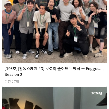
[193호][활동스케치 #3] 낯섦이 줄어드는 방식 — Enggusai,
Session 2
기간 : 7월
2026년