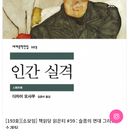
2026년
[193호][소모임] 책읽당 읽은티 #59 : 슬픔의 연대 그리고
소개팅