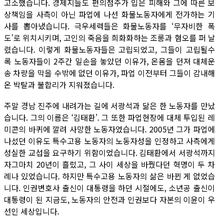
고소했습니다. 경제지들도 편의점주가 입은 피해와 그에 따른 보
상책임을 사측이 아닌 파업에 나선 화물노동자에게 전가하는 기
사를 뽑아냈습니다. 극우세력들은 화물노동자를 ‘무자비한 폭
도’로 위치시키며, 고인의 죽음을 희화화하는 조롱과 혐오를 퍼 날
렸습니다. 이렇게 화물노동자들은 고립되었고, 그들이 고립될수
록 노동자들이 2주간 일손을 놓았던 이유가, 온몸을 던져 대체운
송 차량을 막을 수밖에 없던 이유가, 파업 이전부터 그들이 감내해
온 박탈과 불합리가 지워졌습니다.
주말 경남 진주에 내려가는 길에 서광석과 닮은 한 노동자를 만났
습니다. 그의 이름은 ‘김태환’. 그 또한 파업현장에 대체 투입된 레
미콘의 바퀴에 깔려 사망한 노동자였습니다. 2005년 그가 파업에
나섰던 이유도 특수고용 노동자의 노동자성을 인정하고 사측에게
성실한 교섭을 요구하기 위함이었습니다. 김태환에서 서광석까지
자그마치 20년이 흘렀고, 그 사이 세상을 바꿨다던 혁명이 두 차
례나 있었습니다. 하지만 특수고용 노동자의 삶은 바뀐 게 없었습
니다. 인권변호사 출신이 대통령을 하던 시절에도, 소년공 출신이
대통령이 된 지금도, 노동자의 안전과 인권보다 자본의 이윤이 우
선인 세상입니다.