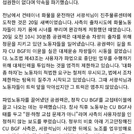
섭권한이 없다며 약속을 파기했습니다.
전남에서 컨테이너 화물을 운전하던 서광석님이 진주물류센터에
도착한 것은 20일 새벽이었습니다. 사측의 출차시도에 화물노동
자들이 자기 몸에 시너를 뿌리며 완강하게 저항했던 때였습니다.
20일 오전 10시 30분쯤 공권력은 대체운송 차량의 출차를 위해
정문을 지키고 있던 노동자들을 밀어냈습니다. 공권력이 길을 트
자 CU BGF의 이윤을 실은 대체운송 차량들이 시동을 걸었습니
다. 노조법 제43조는 사용자가 파업으로 중단된 업무를 수행하기
위해 대체인력을 투입하는 것을 엄격히 제한하고 있습니다. ‘대화
좀 하자’는 노동자의 적법한 요구는 철저히 무시되고, 법에서 조차
제한하는 탐욕의 질주가 시작되고 있었습니다. 그때 서광석님과
노동자들이 트럭 앞을 막아섰지만 그 트럭은 멈추지 않았습니다.
파업노동자를 끌어냈던 공권력은, 정작 CU BGF를 교섭테이블에
끌고 나오는 데는 무력했습니다. 참사 직후 노동부는 CU BGF사
태를 두고 “원·하청 교섭 문제가 아니”라며 사측의 사용자성을 인
정하지 않는 보도를 뿌렸습니다. 정부의 비호 아래 기고만장해진
CU BGF 사측은, 서광석님이 사망한 뒤에도 노조를 업무방해로