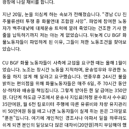
광장에 나설 채비를 합니다.
지난 20일, 눈을 의심케 하는 속보가 전해졌습니다. “경남 CU 진
주물류센터 투쟁 중 화물연대 조합원 사망”. 파업에 참여한 노동
자가 백주대낮에 대체운송 트럭에 깔려 죽었다는 건조한 기사 한
줄을 납득하기까지 저는 아는 게 없었습니다. 뒤늦게 CU BGF 화
물노동자들이 파업하게 된 이유, 그들이 처한 노동조건을 찾아보
았습니다.
CU BGF 화물 노동자들이 사측에 교섭을 요구한 때는 올해 1월이
었습니다. 노조는 장시간 노동을 지적하며, 운송업무와 무관한 노
동을 하지 않게 해 달라고 요구했습니다. 연중무휴 24시간 불을
밝히는 편의점을 위해 화물노동자들은 매주 6일, 주 70시간 동안
상·하차와 배송을 책임집니다. 그렇게 받아든 한 달 급여는 350만
원. 다단계 하도급 구조에서 운송사 지입료(하청 운수회사 수수료)
35만여원, 월 6천 킬로미터 주행에 따른 유류비와 차량 유지관리
비 50만여원 등을 떼고 나면 노동자들이 실제 쥐는 돈은 그야말로
“푼돈”입니다. 여기에 개인적인 경조사나 아파서 일을 하루라도
쉬게 되면 본인의 일당보다 많은 대차비(20만원)까지 부담해야 했