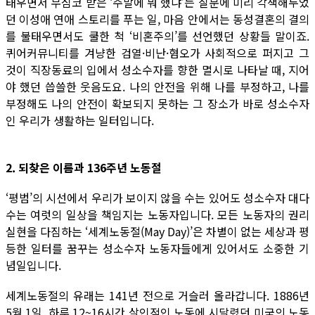
태우면서 무심코 받은 ‘주말에 뭐 했냐’는 질문에 미리 각색해두었
던 이성애 연애 스토리를 푸는 일, 마음 안에서는 동성결혼의 결의
를 불태우면서도 쿨한 척 ‘비혼주의’를 선언했던 상황들 말이죠.
퀴어커뮤니티를 겨냥한 검열·비난·혐오가 사회적으로 퍼지고 그
것이 직장동료의 입에서 성소수자를 향한 멸시로 나타날 때, 지어
야 했던 씁쓸한 웃음도요. 나의 안전을 위해 나를 부정하고, 나를
부정해도 나의 안전이 확보되지 못하는 그 장소가 바로 성소수자
인 우리가 생활하는 일터입니다.
2. 되찾은 이름과 136주년 노동절
‘평범’의 시선에서 우리가 보이지 않을 수는 있어도 성소수자 대다
수는 여럿의 일상을 책임지는 노동자입니다. 모든 노동자의 권리
실현을 다짐하는 ‘세계노동절(May Day)’은 차별이 없는 세상과 평
등한 일터를 꿈꾸는 성소수자 노동자들에게 있어서도 소중한 기
념일입니다.
세계노동절의 유래는 141년 전으로 거슬러 올라갑니다. 1886년
5월 1일, 하루 12~16시간 살인적인 노동에 시달렸던 미국의 노동