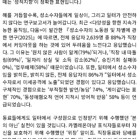
때는 '성적지향'이 정확한 표현입니다.)
해를 거듭할수록, 성소수자들에게 일상이, 그리고 일터가 안전하
지 않다는 연구보고서가 늘어갑니다. 최근 <다양성을 향한 지속가
능한 움직임, 다움>이 발간한 『성소수자의 노동권 및 차별에 관
한 연구(2025)』에 따르면, 전체 응답자 2,639명 중 88%가 직장
에서 커밍아웃을 하는 것에 있어 두려움을 느낀다고 응답했습니
다. 그 이유는 ‘원치 않은 사람이 알게(79%)’되거나, ‘직장 내 따돌
림(69%)’, ‘일자리 상실 및 소득 감소(62%)’, 승진기회 실패(6
0%), ‘업무배제(58%)’ 때문이었습니다. 또한, 일터에서 성소수자
임을 밝히든, 밝히지 않든, 전체 응답자의 86%가 “일터에서 성소
수자로서 미세공격에 노출”되었던 경험이 있다고 응답했습니다.
구체적인 경험으로는 ‘부적절한 발언/농담’ 74%, ‘게이같다는 표
현’ 70%, ‘동성애혐오적 언어 지적시 방어적 반응’ 58% 등이 언
급되었습니다.
동료들에게도 일터에서 구성원으로 인정받기 위해 수행했던 ‘본
의 아닌’ 실천이 있을 것입니다. 카멜레온마냥 포식자들로부터 자
신을 보호하기 위해 수행했던 ‘위장’ 말이죠. 직장동료와 담배를