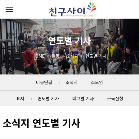
연도별 기사
HOME
활동
소식지
연도별 기사
마음연결
소식지
소모임
표지
연도별 기사
태그별 기사
구독신청
소식지 연도별 기사