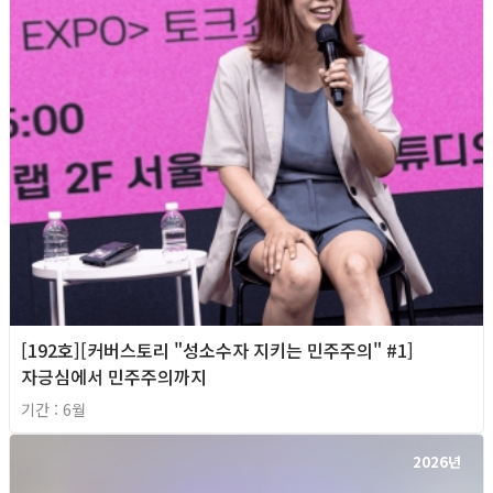
[192호][커버스토리 "성소수자 지키는 민주주의" #1]
자긍심에서 민주주의까지
기간 : 6월
2026년