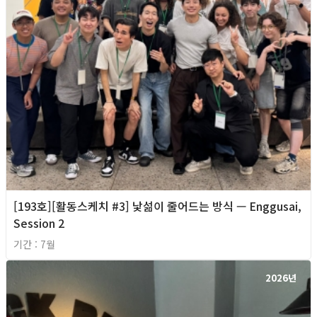
[193호][활동스케치 #3] 낯섦이 줄어드는 방식 — Enggusai,
Session 2
기간 : 7월
2026년