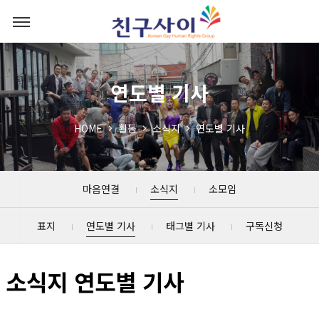
연도별 기사
HOME
활동
소식지
연도별 기사
마음연결
소식지
소모임
표지
연도별 기사
태그별 기사
구독신청
소식지 연도별 기사