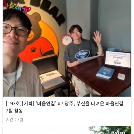
[193호][기획] '마음연결' #7 광주, 부산을 다녀온 마음연결
7월 활동
기간 : 7월
2026년