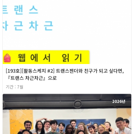
[193호][활동스케치 #2] 트랜스젠더와 친구가 되고 싶다면,
『트랜스 차근차근』으로
기간 : 7월
2026년