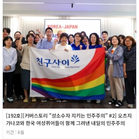
[192호][커버스토리 "성소수자 지키는 민주주의" #2] 오츠지
가나코와 한국 여성퀴어들이 함께 그려낸 내일의 민주주의
기간 : 6월