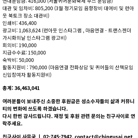
연대분담금: 416,000 (서울퀴어문화축제 부스 분담금)
대관 및 임차비: 805,200 (3월 정기모임 음향장비 대여비 및 런아
웃 북토크 장소 대관비)
인쇄비: 436,400
광고비: 1,063,624 (런아웃 인스타그램 , 마음연결 - 트랜스젠더
가시화의날 인스타그램 광고비)
회의비: 190,000
지급수수료: 150,000
숙박비: 50,000
활동지원비 : 790,000 (마음연결 전화상담 및 퀴어들의 산책모임
신입참여자 활동지원비)
총계: 36,463,041
여러분들이 보내주신 소중한 후원금은 성소수자들의 삶과 커뮤니
티의 변화에 쓰도록 하겠습니다.
다시 한번 감사드립니다. 재정 및 후원 관련 문의는 친구사이로 연
락주세요.
친구사이 사무국 ㅣ 02-745-7942, contact@chingusai.net