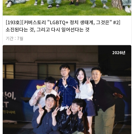
[193호][커버스토리 "LGBTQ+ 정치 생태계, 그것은" #2]
소진된다는 것, 그리고 다시 일어선다는 것
기간 : 7월
2026년