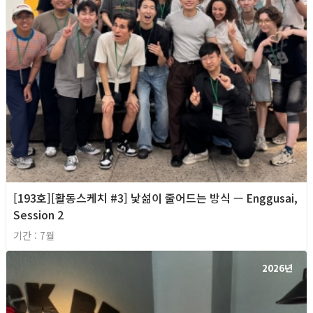
[193호][활동스케치 #3] 낯섦이 줄어드는 방식 — Enggusai,
Session 2
기간 : 7월
2026년