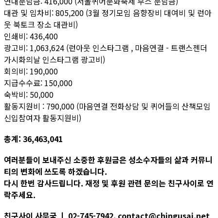
연대분담금: 416,000 (서울퀴어문화축제 부스 분담금)
대관 및 임차비: 805,200 (3월 정기모임 음향장비 대여비 및 런아
웃 북토크 장소 대관비)
인쇄비: 436,400
광고비: 1,063,624 (런아웃 인스타그램 , 마음연결 - 트랜스젠더
가시화의날 인스타그램 광고비)
회의비: 190,000
지급수수료: 150,000
숙박비: 50,000
활동지원비 : 790,000 (마음연결 전화상담 및 퀴어들의 산책모임
신입참여자 활동지원비)
총계: 36,463,041
여러분들이 보내주신 소중한 후원금은 성소수자들의 삶과 커뮤니
티의 변화에 쓰도록 하겠습니다.
다시 한번 감사드립니다. 재정 및 후원 관련 문의는 친구사이로 연
락주세요.
친구사이 사무국 ㅣ 02-745-7942, contact@chingusai.net