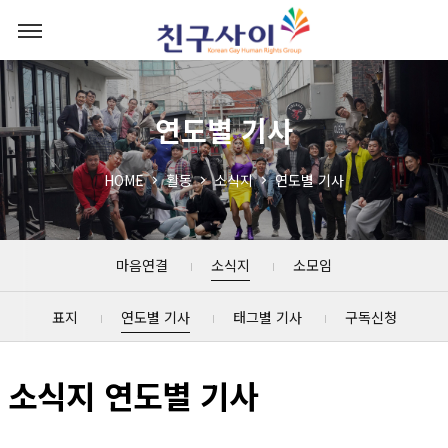
연도별 기사
HOME
활동
소식지
연도별 기사
마음연결
소식지
소모임
표지
연도별 기사
태그별 기사
구독신청
소식지 연도별 기사