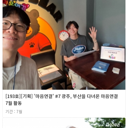
[193호][기획] '마음연결' #7 광주, 부산을 다녀온 마음연결
7월 활동
기간 : 7월
2026년