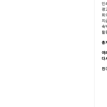
인쇄
광고
회의
지급
숙박
활
총계
여
다
친구