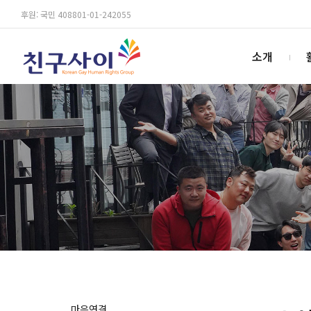
후원: 국민 408801-01-242055
소개
마음연결