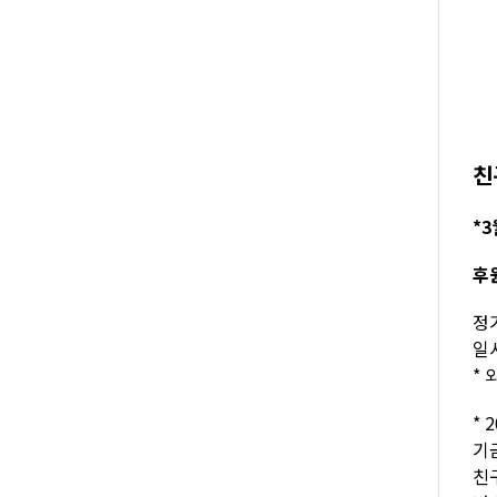
친
*3
후
정기
일시
* 
* 
기
친