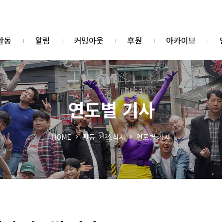
활동
알림
커밍아웃
후원
아카이브
연도별 기사
HOME
활동
소식지
연도별 기사