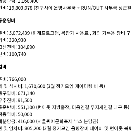
공과금: 1,168,400
비: 19,803,078 (친구사이 운영사무국 + RUN/OUT 사무국 상근
동운영비
비: 5,072,439 (회계프로그램, 복합기 사용료 , 회의 기록용 장비
비: 320,930
선전비: 304,890
비: 100,740
업비
비: 766,000
 및 식사비: 1,670,600 (3월 정기모임 케이터링 비 등)
구입비: 671,140
추진비: 91,500
운반비: 551,100 (런아웃 지방출장, 마음연결 무지개연결 대구 등)
용역비: 50,000
분담금: 416,000 (서울퀴어문화축제 부스 분담금)
 및 임차비: 805,200 (3월 정기모임 음향장비 대여비 및 런아웃 북