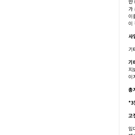
반
가
이
이
사
기타
기
지
이자
총계
*3
고
임대