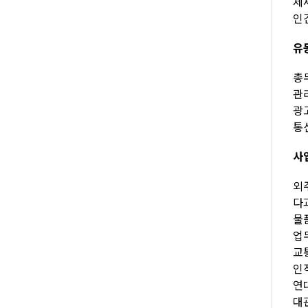
제세
인건
유
총무
관리
광고
통신
사
외주
다과
물품
업무
교통
인적
연대
대관