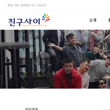
후원: 국민 408801-01-242055
소개
마음연결