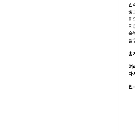
인쇄
광고
회의
지급
숙박
활
총계
여
다
친구