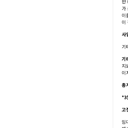
반
가
이
이
사
기타
기
지
이자
총계
*3
고
임대