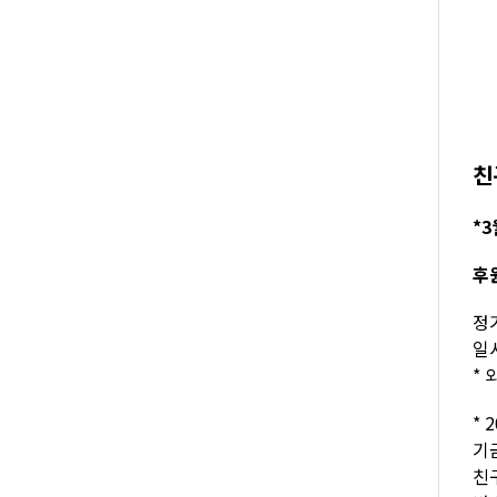
친
*3
후
정기
일시
* 
* 
기
친