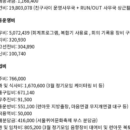
공과금: 1,168,400
비: 19,803,078 (친구사이 운영사무국 + RUN/OUT 사무국 상근
동운영비
비: 5,072,439 (회계프로그램, 복합기 사용료 , 회의 기록용 장비
비: 320,930
선전비: 304,890
비: 100,740
업비
비: 766,000
 및 식사비: 1,670,600 (3월 정기모임 케이터링 비 등)
구입비: 671,140
추진비: 91,500
운반비: 551,100 (런아웃 지방출장, 마음연결 무지개연결 대구 등)
용역비: 50,000
분담금: 416,000 (서울퀴어문화축제 부스 분담금)
 및 임차비: 805,200 (3월 정기모임 음향장비 대여비 및 런아웃 북