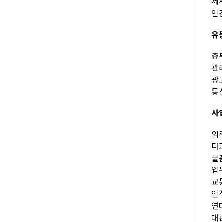
제세
인건
유
총무
관리
광고
통신
사
외주
다과
물품
업무
교통
인적
연대
대관