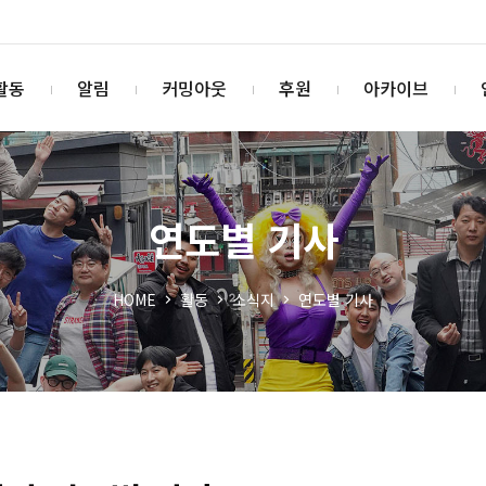
활동
알림
커밍아웃
후원
아카이브
연도별 기사
HOME
활동
소식지
연도별 기사