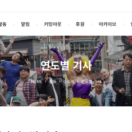
활동
알림
커밍아웃
후원
아카이브
연도별 기사
HOME
활동
소식지
연도별 기사