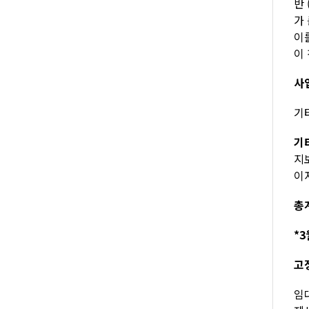
반
가
이
이
사
기타
기
지
이자
총계
*3
고
임대