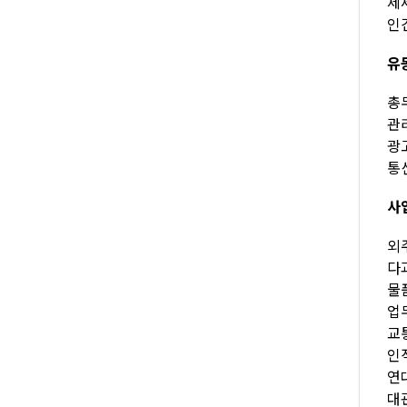
제세
인건
유
총무
관리
광고
통신
사
외주
다과
물품
업무
교통
인적
연대
대관