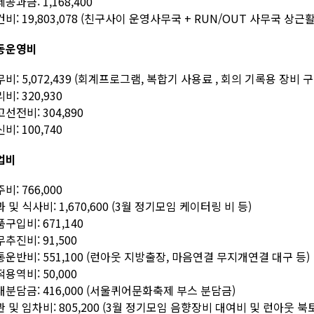
공과금: 1,168,400
비: 19,803,078 (친구사이 운영사무국 + RUN/OUT 사무국 상근
동운영비
비: 5,072,439 (회계프로그램, 복합기 사용료 , 회의 기록용 장비
비: 320,930
선전비: 304,890
비: 100,740
업비
비: 766,000
 및 식사비: 1,670,600 (3월 정기모임 케이터링 비 등)
구입비: 671,140
추진비: 91,500
운반비: 551,100 (런아웃 지방출장, 마음연결 무지개연결 대구 등)
용역비: 50,000
분담금: 416,000 (서울퀴어문화축제 부스 분담금)
 및 임차비: 805,200 (3월 정기모임 음향장비 대여비 및 런아웃 북