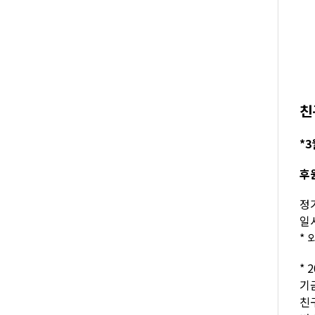
친
*3
후
정기
일시
* 
* 
기
친