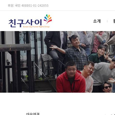
후원: 국민 408801-01-242055
소개
마음연결