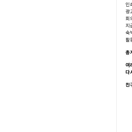
인쇄
광고
회의
지급
숙박
활
총계
여
다
친구