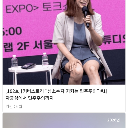
[192호][커버스토리 "성소수자 지키는 민주주의" #1]
자긍심에서 민주주의까지
기간 : 6월
2026년