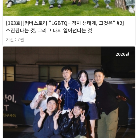
[193호][커버스토리 "LGBTQ+ 정치 생태계, 그것은" #2]
소진된다는 것, 그리고 다시 일어선다는 것
기간 : 7월
2026년