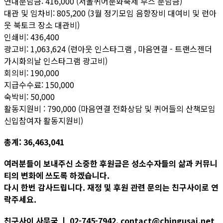
연대분담금: 416,000 (서울퀴어문화축제 부스 분담금)
대관 및 임차비: 805,200 (3월 정기모임 음향장비 대여비 및 런아
웃 북토크 장소 대관비)
인쇄비: 436,400
광고비: 1,063,624 (런아웃 인스타그램 , 마음연결 - 트랜스젠더
가시화의날 인스타그램 광고비)
회의비: 190,000
지급수수료: 150,000
숙박비: 50,000
활동지원비 : 790,000 (마음연결 전화상담 및 퀴어들의 산책모임
신입참여자 활동지원비)
총계: 36,463,041
여러분들이 보내주신 소중한 후원금은 성소수자들의 삶과 커뮤니
티의 변화에 쓰도록 하겠습니다.
다시 한번 감사드립니다. 재정 및 후원 관련 문의는 친구사이로 연
락주세요.
친구사이 사무국 ㅣ 02-745-7942, contact@chingusai.net