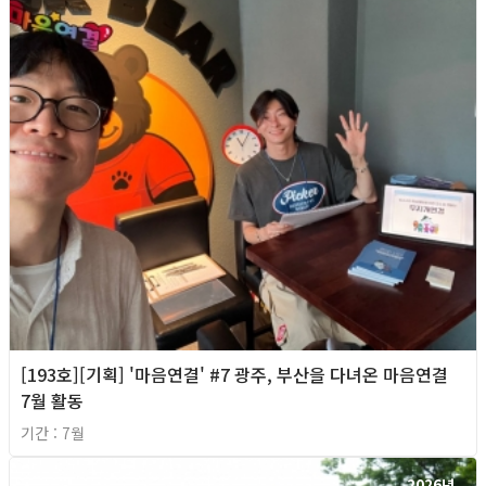
[193호][기획] '마음연결' #7 광주, 부산을 다녀온 마음연결
7월 활동
기간 : 7월
2026년