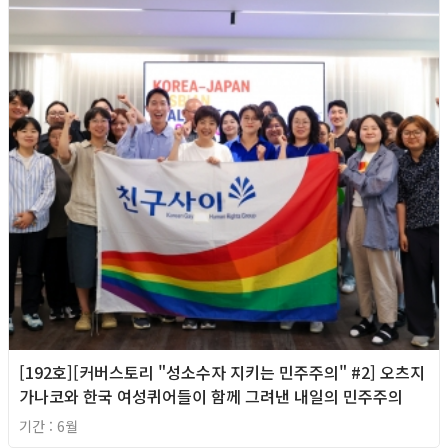
[192호][커버스토리 "성소수자 지키는 민주주의" #2] 오츠지
가나코와 한국 여성퀴어들이 함께 그려낸 내일의 민주주의
기간 : 6월