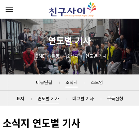
연도별 기사
HOME
활동
소식지
연도별 기사
마음연결
소식지
소모임
표지
연도별 기사
태그별 기사
구독신청
소식지 연도별 기사