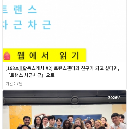
[193호][활동스케치 #2] 트랜스젠더와 친구가 되고 싶다면,
『트랜스 차근차근』으로
기간 : 7월
2026년