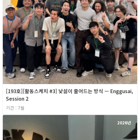
[193호][활동스케치 #3] 낯섦이 줄어드는 방식 — Enggusai,
Session 2
기간 : 7월
2026년