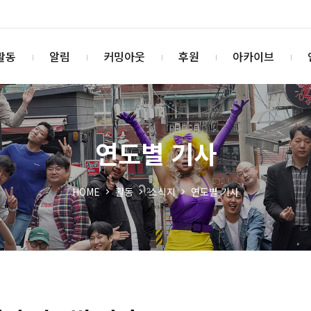
활동
알림
커밍아웃
후원
아카이브
연도별 기사
HOME
활동
소식지
연도별 기사