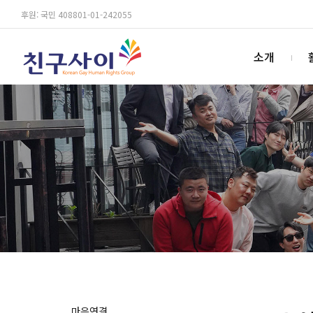
후원: 국민 408801-01-242055
소개
마음연결