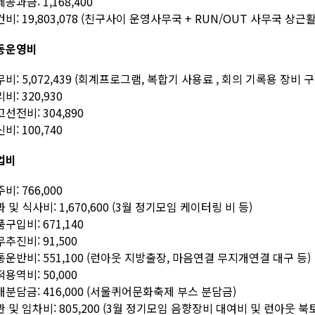
공과금: 1,168,400
비: 19,803,078 (친구사이 운영사무국 + RUN/OUT 사무국 상근
동운영비
비: 5,072,439 (회계프로그램, 복합기 사용료 , 회의 기록용 장비
비: 320,930
선전비: 304,890
비: 100,740
업비
비: 766,000
 및 식사비: 1,670,600 (3월 정기모임 케이터링 비 등)
구입비: 671,140
추진비: 91,500
운반비: 551,100 (런아웃 지방출장, 마음연결 무지개연결 대구 등)
용역비: 50,000
분담금: 416,000 (서울퀴어문화축제 부스 분담금)
 및 임차비: 805,200 (3월 정기모임 음향장비 대여비 및 런아웃 북