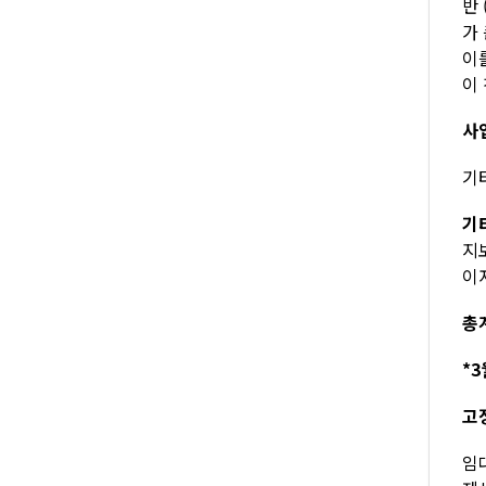
반
가
이
이
사
기타
기
지
이자
총계
*3
고
임대