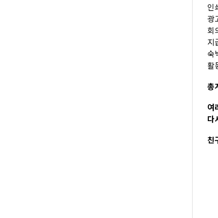
인쇄
광고
회의
지급
숙박
활
총계
여
다
친구