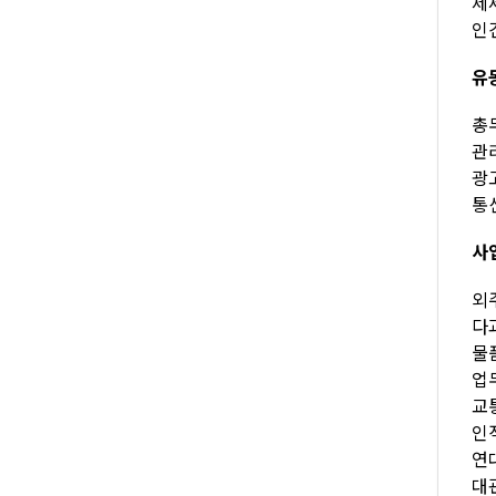
제세
인건
유
총무
관리
광고
통신
사
외주
다과
물품
업무
교통
인적
연대
대관