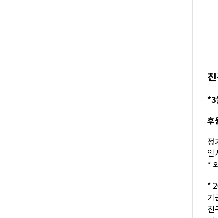
친
*3
후
정기
일시
* 
* 
기
친