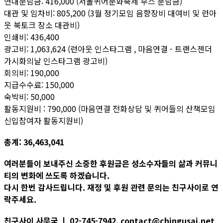
연대분담금: 416,000 (서울퀴어문화축제 부스 분담금)
대관 및 임차비: 805,200 (3월 정기모임 음향장비 대여비 및 런아
웃 북토크 장소 대관비)
인쇄비: 436,400
광고비: 1,063,624 (런아웃 인스타그램 , 마음연결 - 트랜스젠더
가시화의날 인스타그램 광고비)
회의비: 190,000
지급수수료: 150,000
숙박비: 50,000
활동지원비 : 790,000 (마음연결 전화상담 및 퀴어들의 산책모임
신입참여자 활동지원비)
총계: 36,463,041
여러분들이 보내주신 소중한 후원금은 성소수자들의 삶과 커뮤니
티의 변화에 쓰도록 하겠습니다.
다시 한번 감사드립니다. 재정 및 후원 관련 문의는 친구사이로 연
락주세요.
친구사이 사무국 ㅣ 02-745-7942, contact@chingusai.net