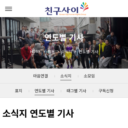
연도별 기사
HOME
활동
소식지
연도별 기사
마음연결
소식지
소모임
표지
연도별 기사
태그별 기사
구독신청
소식지 연도별 기사