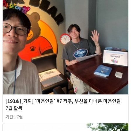
[193호][기획] '마음연결' #7 광주, 부산을 다녀온 마음연결
7월 활동
기간 : 7월
2026년