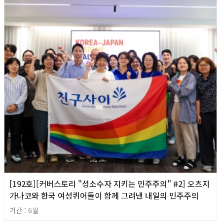
[192호][커버스토리 "성소수자 지키는 민주주의" #2] 오츠지
가나코와 한국 여성퀴어들이 함께 그려낸 내일의 민주주의
기간 : 6월