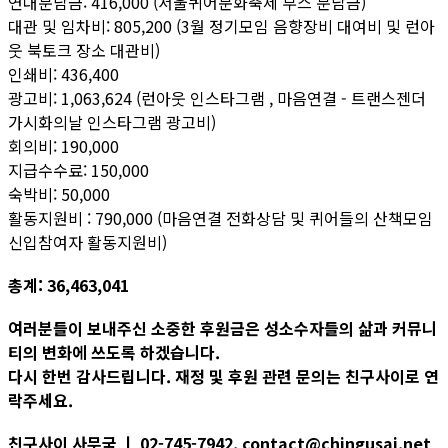
연대분담금: 416,000 (서울퀴어문화축제 부스 분담금)
대관 및 임차비: 805,200 (3월 정기모임 음향장비 대여비 및 런아
웃 북토크 장소 대관비)
인쇄비: 436,400
광고비: 1,063,624 (런아웃 인스타그램 , 마음연결 - 트랜스젠더
가시화의날 인스타그램 광고비)
회의비: 190,000
지급수수료: 150,000
숙박비: 50,000
활동지원비 : 790,000 (마음연결 전화상담 및 퀴어들의 산책모임
신입참여자 활동지원비)
총계: 36,463,041
여러분들이 보내주신 소중한 후원금은 성소수자들의 삶과 커뮤니
티의 변화에 쓰도록 하겠습니다.
다시 한번 감사드립니다. 재정 및 후원 관련 문의는 친구사이로 연
락주세요.
친구사이 사무국 ㅣ 02-745-7942, contact@chingusai.net