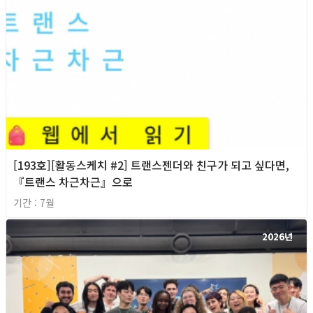
[193호][활동스케치 #2] 트랜스젠더와 친구가 되고 싶다면,
『트랜스 차근차근』으로
기간 : 7월
2026년