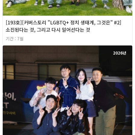
[193호][커버스토리 "LGBTQ+ 정치 생태계, 그것은" #2]
소진된다는 것, 그리고 다시 일어선다는 것
기간 : 7월
2026년