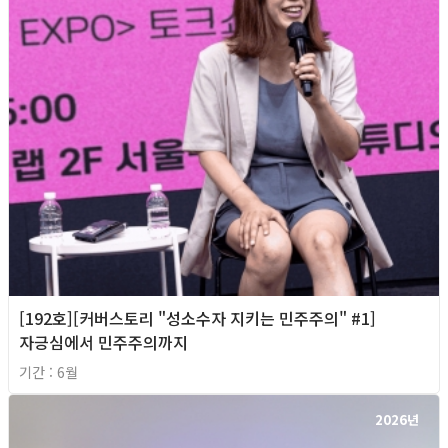
[192호][커버스토리 "성소수자 지키는 민주주의" #1]
자긍심에서 민주주의까지
기간 : 6월
2026년