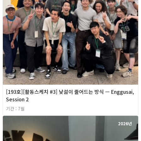
[193호][활동스케치 #3] 낯섦이 줄어드는 방식 — Enggusai,
Session 2
기간 : 7월
2026년