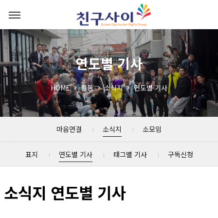
연도별 기사
HOME
활동
소식지
연도별 기사
마음연결
소식지
소모임
표지
연도별 기사
태그별 기사
구독신청
소식지 연도별 기사