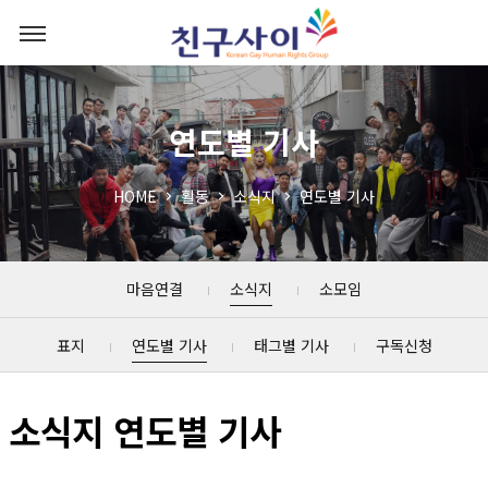
연도별 기사
HOME
활동
소식지
연도별 기사
마음연결
소식지
소모임
표지
연도별 기사
태그별 기사
구독신청
소식지 연도별 기사