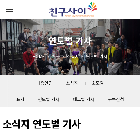
연도별 기사
HOME
활동
소식지
연도별 기사
마음연결
소식지
소모임
표지
연도별 기사
태그별 기사
구독신청
소식지 연도별 기사