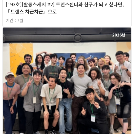
[193호][활동스케치 #2] 트랜스젠더와 친구가 되고 싶다면,
『트랜스 차근차근』으로
기간 : 7월
2026년