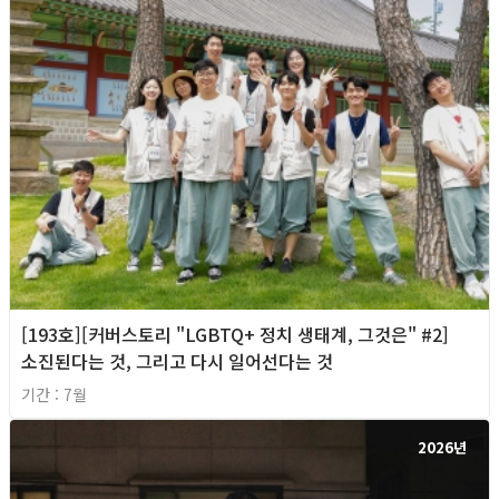
[193호][커버스토리 "LGBTQ+ 정치 생태계, 그것은" #2]
소진된다는 것, 그리고 다시 일어선다는 것
기간 : 7월
2026년