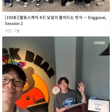
[193호][활동스케치 #3] 낯섦이 줄어드는 방식 — Enggusai,
Session 2
기간 : 7월
2026년