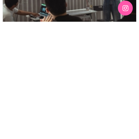
[192호][커버스토리 "성소수자 지키는 민주주의" #3] 함께
만들어가는 게이 커뮤니티를 상상하기
기간 : 6월
2026년