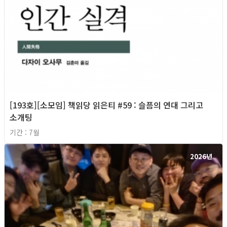
[193호][소모임] 책읽당 읽은티 #59 : 슬픔의 연대 그리고
소개팅
기간 : 7월
2026년