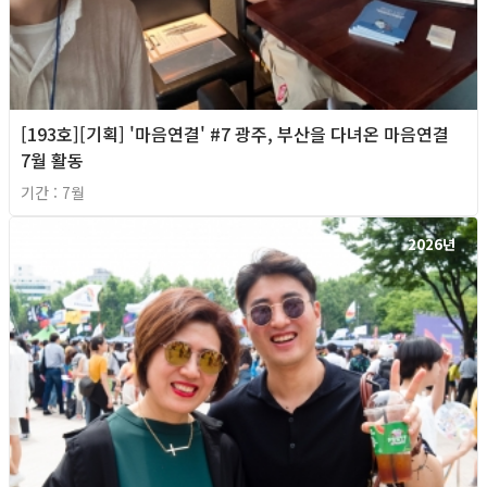
[193호][기획] '마음연결' #7 광주, 부산을 다녀온 마음연결
7월 활동
기간 : 7월
2026년