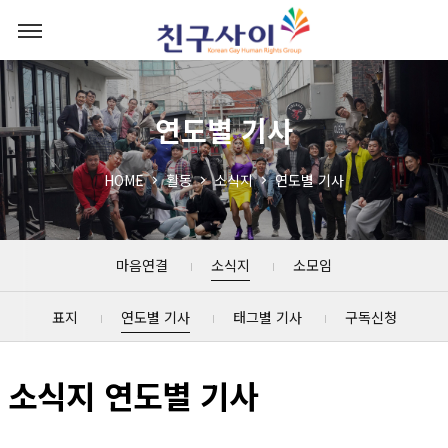
연도별 기사
HOME
활동
소식지
연도별 기사
마음연결
소식지
소모임
표지
연도별 기사
태그별 기사
구독신청
소식지 연도별 기사