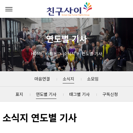
연도별 기사
HOME
활동
소식지
연도별 기사
마음연결
소식지
소모임
표지
연도별 기사
태그별 기사
구독신청
소식지 연도별 기사