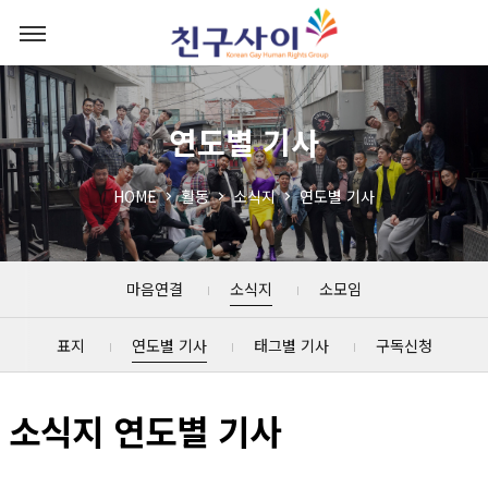
연도별 기사
HOME
활동
소식지
연도별 기사
마음연결
소식지
소모임
표지
연도별 기사
태그별 기사
구독신청
소식지 연도별 기사