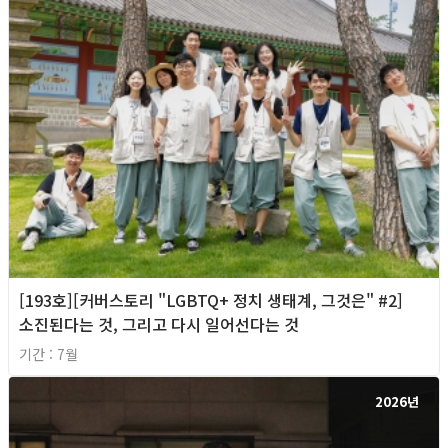
[193호][커버스토리 "LGBTQ+ 정치 생태계, 그것은" #2]
소진된다는 것, 그리고 다시 일어선다는 것
기간 : 7월
2026년