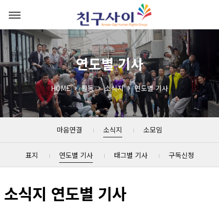
연도별 기사
HOME
활동
소식지
연도별 기사
마음연결
소식지
소모임
표지
연도별 기사
태그별 기사
구독신청
소식지 연도별 기사