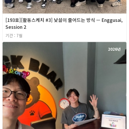
[193호][활동스케치 #3] 낯섦이 줄어드는 방식 — Enggusai,
Session 2
기간 : 7월
2026년