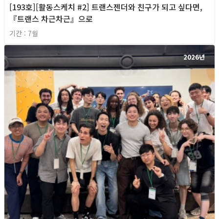
[193호][활동스케치 #2] 트랜스젠더와 친구가 되고 싶다면,
『트랜스 차근차근』으로
기간 : 7월
2026년