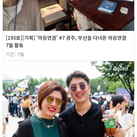
[193호][기획] '마음연결' #7 광주, 부산을 다녀온 마음연결
7월 활동
기간 : 7월
2026년