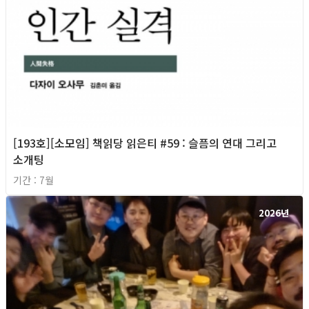
[193호][소모임] 책읽당 읽은티 #59 : 슬픔의 연대 그리고
소개팅
기간 : 7월
2026년