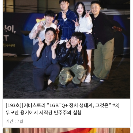
[193호][커버스토리 "LGBTQ+ 정치 생태계, 그것은" #3]
무모한 용기에서 시작된 민주주의 실험
기간 : 7월