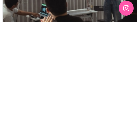
[192호][커버스토리 "성소수자 지키는 민주주의" #3] 함께
만들어가는 게이 커뮤니티를 상상하기
기간 : 6월
2026년