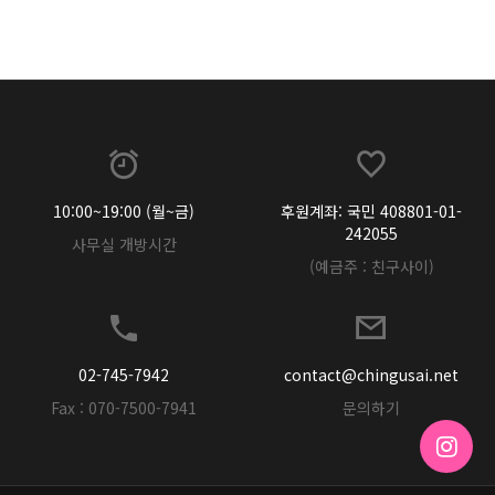
2026년
[192호][커버스토리 "성소수자 지키는 민주주의" #2] 오츠지
가나코와 한국 여성퀴어들이 함께 그려낸 내일의 민주주의