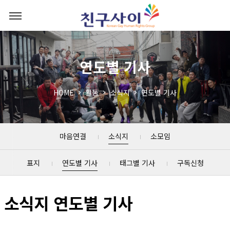
연도별 기사
HOME
활동
소식지
연도별 기사
마음연결
소식지
소모임
표지
연도별 기사
태그별 기사
구독신청
소식지 연도별 기사