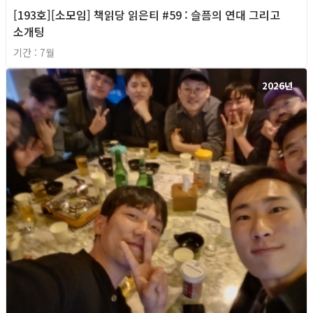
[193호][소모임] 책읽당 읽은티 #59 : 슬픔의 연대 그리고
소개팅
기간 : 7월
2026년