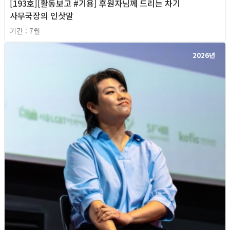
[193호][활동보고 #기용] 후원자님께 드리는 차기
사무국장의 인삿말
기간 : 7월
2026년