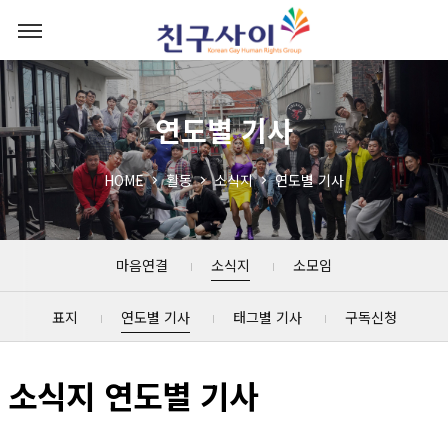
연도별 기사
HOME
활동
소식지
연도별 기사
마음연결
소식지
소모임
표지
연도별 기사
태그별 기사
구독신청
소식지 연도별 기사