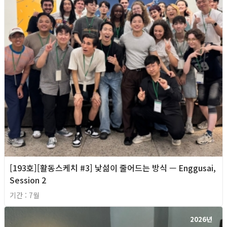
[193호][활동스케치 #3] 낯섦이 줄어드는 방식 — Enggusai,
Session 2
기간 : 7월
2026년