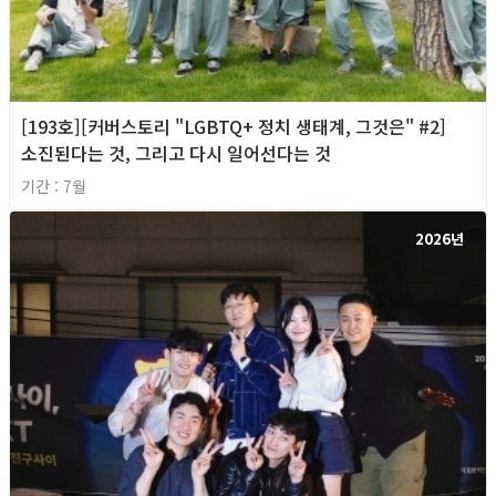
[193호][커버스토리 "LGBTQ+ 정치 생태계, 그것은" #2]
소진된다는 것, 그리고 다시 일어선다는 것
기간 : 7월
2026년