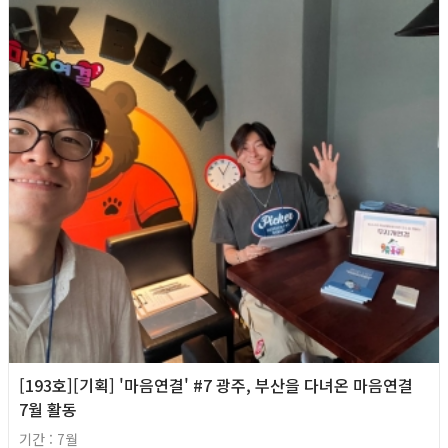
[193호][기획] '마음연결' #7 광주, 부산을 다녀온 마음연결
7월 활동
기간 : 7월