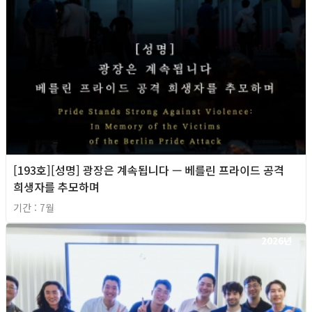
[193호][성명] 광장은 계속됩니다 — 베를린 프라이드 공격
희생자를 추모하며
기간 : 7월
2026년