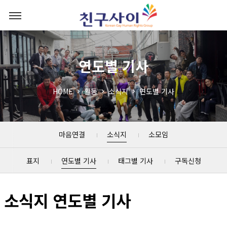
연도별 기사
HOME
활동
소식지
연도별 기사
마음연결
소식지
소모임
표지
연도별 기사
태그별 기사
구독신청
소식지 연도별 기사