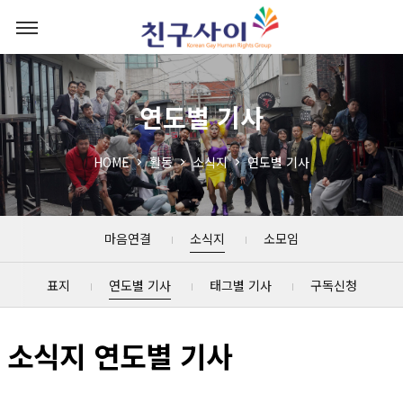
연도별 기사
HOME
활동
소식지
연도별 기사
마음연결
소식지
소모임
표지
연도별 기사
태그별 기사
구독신청
소식지 연도별 기사