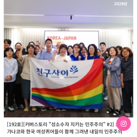
2026년
[192호][커버스토리 "성소수자 지키는 민주주의" #2] 오츠지
가나코와 한국 여성퀴어들이 함께 그려낸 내일의 민주주의