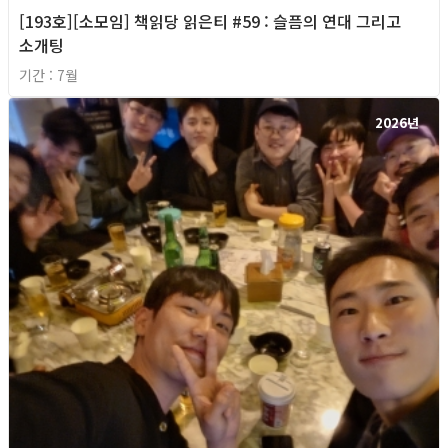
[193호][소모임] 책읽당 읽은티 #59 : 슬픔의 연대 그리고
소개팅
기간 : 7월
2026년