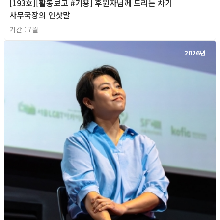
[193호][활동보고 #기용] 후원자님께 드리는 차기
사무국장의 인삿말
기간 : 7월
2026년