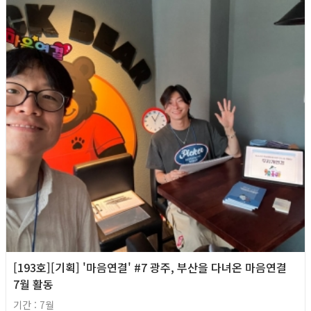
[193호][기획] '마음연결' #7 광주, 부산을 다녀온 마음연결
7월 활동
기간 : 7월