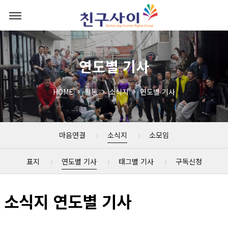
연도별 기사
HOME
활동
소식지
연도별 기사
마음연결
소식지
소모임
표지
연도별 기사
태그별 기사
구독신청
소식지 연도별 기사