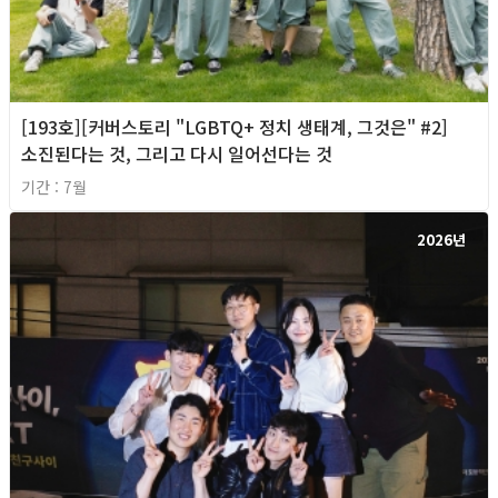
[193호][커버스토리 "LGBTQ+ 정치 생태계, 그것은" #2]
소진된다는 것, 그리고 다시 일어선다는 것
기간 : 7월
2026년