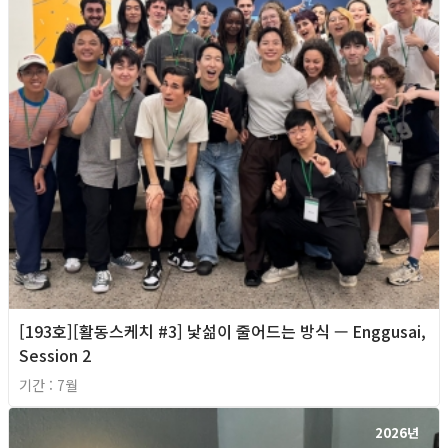
[193호][활동스케치 #3] 낯섦이 줄어드는 방식 — Enggusai,
Session 2
기간 : 7월
2026년