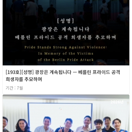
[193호][성명] 광장은 계속됩니다 — 베를린 프라이드 공격
희생자를 추모하며
기간 : 7월
2026년