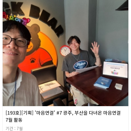
[193호][기획] '마음연결' #7 광주, 부산을 다녀온 마음연결
7월 활동
기간 : 7월