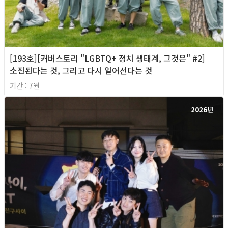
[193호][커버스토리 "LGBTQ+ 정치 생태계, 그것은" #2]
소진된다는 것, 그리고 다시 일어선다는 것
기간 : 7월
2026년